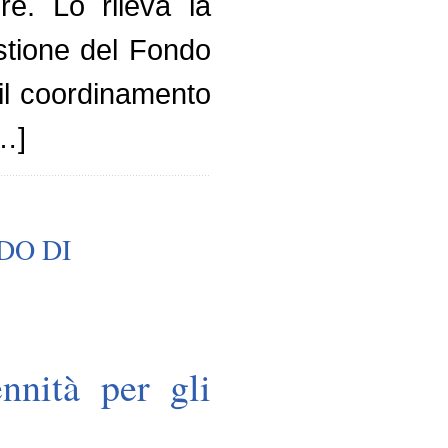
ore. Lo rileva la
estione del Fondo
 il coordinamento
[…]
DO DI
nnità per gli