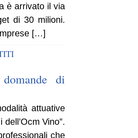
 è arrivato il via
et di 30 milioni.
e imprese […]
ITI
e domande di
odalità attuative
i dell’Ocm Vino”.
professionali che