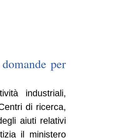
le domande per
ità industriali,
 Centri di ricerca,
li aiuti relativi
izia il ministero