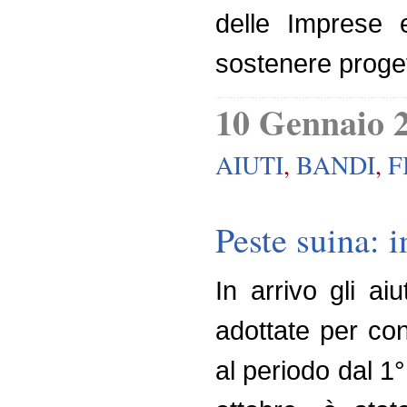
delle Imprese e
sostenere progett
10 Gennaio 
AIUTI
,
BANDI
,
F
Peste suina: i
In arrivo gli ai
adottate per con
al periodo dal 1°