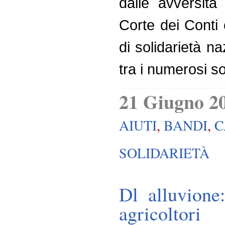
dalle avversità 
Corte dei Conti 
di solidarietà n
tra i numerosi so
21 Giugno 2
AIUTI
,
BANDI
,
C
SOLIDARIETÀ
Dl alluvione
agricoltori