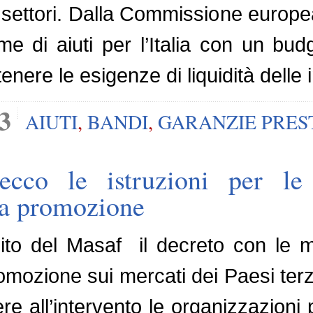
ri settori. Dalla Commissione europea
me di aiuti per l’Italia con un budg
tenere le esigenze di liquidità dell
3
AIUTI
,
BANDI
,
GARANZIE PREST
cco le istruzioni per l
la promozione
ito del Masaf il decreto con le m
omozione sui mercati dei Paesi terz
 all’intervento le organizzazioni 