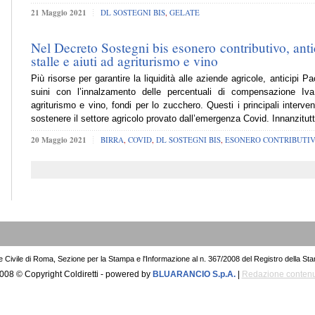
21 Maggio 2021
DL SOSTEGNI BIS
,
GELATE
Nel Decreto Sostegni bis esonero contributivo, ant
stalle e aiuti ad agriturismo e vino
Più risorse per garantire la liquidità alle aziende agricole, anticipi Pa
suini con l’innalzamento delle percentuali di compensazione Iva,
agriturismo e vino, fondi per lo zucchero. Questi i principali interven
sostenere il settore agricolo provato dall’emergenza Covid. Innanzitut
20 Maggio 2021
BIRRA
,
COVID
,
DL SOSTEGNI BIS
,
ESONERO CONTRIBUTI
le Civile di Roma, Sezione per la Stampa e l'Informazione al n. 367/2008 del Registro della St
008 © Copyright Coldiretti - powered by
BLUARANCIO S.p.A.
|
Redazione contenu