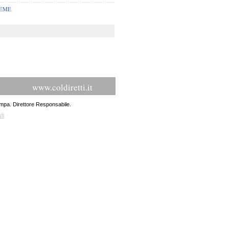
SEME
www.coldiretti.it
ampa. Direttore Responsabile.
ti