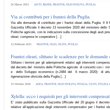
26 Marzo 2021
AIUTI
,
BANDI
,
FRANTOI
,
OLIO D'OLIVA
,
PUGLIA
Via ai contributi per i frantoi della Puglia
Via alle domande di contributo per i frantoi oleari della Puglia. Il 9 f
Gazzetta Ufficiale il decreto 13 novembre 2020 del ministero dello
Politiche agricole, con le indicazioni sulla concessione degli aiuti prev
oleari, comprese le cooperative […]
12 Febbraio 2021
FRANTOI
,
OLIO
,
OLIVE
,
PUGLIA
Frantoi oleari, slittano le scadenze per le domande 
Slittano i termini per gli adempimenti relativi agli interventi compensat
dal decreto del ministro delle Politiche agricole di concerto con i minis
e dello Sviluppo economico (n.2484 del 6 marzo 2020) di attuaz
rigenerazione olivicola della Puglia […]
15 Ottobre 2020
AGEA
,
FRANTOI
,
OLIO D'OLIVA
,
PUGLIA
,
ULIVI
,
XYLELL
Xylella: ecco i requisiti per gli interventi compensati
E’ stato pubblicato sulla Gazzetta Ufficiale del 20 giugno il decreto 
relative all’applicazione degli interventi compensativi per i frantoi o