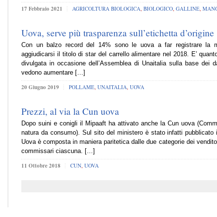
17 Febbraio 2021
AGRICOLTURA BIOLOGICA
,
BIOLOGICO
,
GALLINE
,
MANG
Uova, serve più trasparenza sull’etichetta d’origine
Con un balzo record del 14% sono le uova a far registrare la ma
aggiudicarsi il titolo di star del carrello alimentare nel 2018. E’ quan
divulgata in occasione dell’Assemblea di Unaitalia sulla base dei da
vedono aumentare […]
20 Giugno 2019
POLLAME
,
UNAITALIA
,
UOVA
Prezzi, al via la Cun uova
Dopo suini e conigli il Mipaaft ha attivato anche la Cun uova (Com
natura da consumo). Sul sito del ministero è stato infatti pubblicato 
Uova è composta in maniera paritetica dalle due categorie dei venditor
commissari ciascuna. […]
11 Ottobre 2018
CUN
,
UOVA