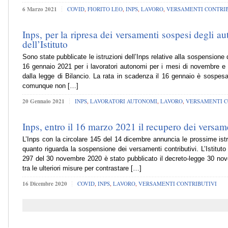
6 Marzo 2021
COVID
,
FIORITO LEO
,
INPS
,
LAVORO
,
VERSAMENTI CONTRIB
Inps, per la ripresa dei versamenti sospesi degli 
dell’Istituto
Sono state pubblicate le istruzioni dell’Inps relative alla sospensione
16 gennaio 2021 per i lavoratori autonomi per i mesi di novembre e d
dalla legge di Bilancio. La rata in scadenza il 16 gennaio è sospesa 
comunque non […]
20 Gennaio 2021
INPS
,
LAVORATORI AUTONOMI
,
LAVORO
,
VERSAMENTI C
Inps, entro il 16 marzo 2021 il recupero dei versam
L’Inps con la circolare 145 del 14 dicembre annuncia le prossime istru
quanto riguarda la sospensione dei versamenti contributivi. L’Istituto
297 del 30 novembre 2020 è stato pubblicato il decreto-legge 30 nov
tra le ulteriori misure per contrastare […]
16 Dicembre 2020
COVID
,
INPS
,
LAVORO
,
VERSAMENTI CONTRIBUTIVI