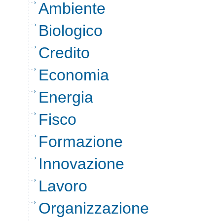
Ambiente
Biologico
Credito
Economia
Energia
Fisco
Formazione
Innovazione
Lavoro
Organizzazione