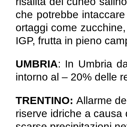
risalita del cuneo salino
che potrebbe intaccare 
ortaggi come zucchine, 
IGP, frutta in pieno cam
UMBRIA
: In Umbria da
intorno al – 20% delle r
TRENTINO:
Allarme dell
riserve idriche a causa 
scarse precipitazioni ne