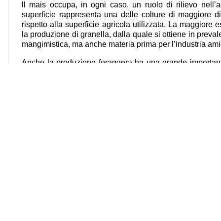
ll mais occupa, in ogni caso, un ruolo di rilievo nell’ag
superficie rappresenta una delle colture di maggiore di
rispetto alla superficie agricola utilizzata. La maggiore 
la produzione di granella, dalla quale si ottiene in preval
mangimistica, ma anche materia prima per l’industria amid
Anche la produzione foraggera ha una grande importanza
entra, infatti, nel ciclo produttivo dell’allevamento zoo
essere impiegato per la produzione di biogas.
Nello scenario 2022, le importazioni nette potranno sup
generando un bilancio economico negativo per l’a
importante materia prima, anche a fronte del prezzo di 
corso del 2021 e soggetto a forti oscillazioni. La situazi
causa dei contraccolpi derivanti dalla guerra in Ucraina,
erano molto rilevanti essendo passate in pochi anni 
tendenza non verrà corretta si pongono a rischio le prod
(Prosciutto di Parma, San Daniele, Grana Padano, Parmi
tutto ciò potrebbe ostacolare il reperimento di alimenti 
come richiesto dai disciplinari Dop e Igp.
Le motivazioni relative alla flessione della produzione d
elevati costi di produzione a fronte di prezzi di merc