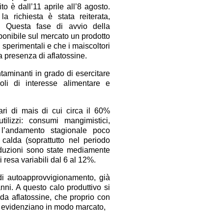
ito è dall’11 aprile all’8 agosto.
 richiesta è stata reiterata,
o. Questa fase di avvio della
onibile sul mercato un prodotto
i sperimentali e che i maiscoltori
a presenza di aflatossine.
ntaminanti in grado di esercitare
oli di interesse alimentare e
tari di mais di cui circa il 60%
tilizzi: consumi mangimistici,
 l’andamento stagionale poco
 calda (soprattutto nel periodo
produzioni sono state mediamente
i resa variabili dal 6 al 12%.
di autoapprovvigionamento, già
nni. A questo calo produttivo si
da aflatossine, che proprio con
 si evidenziano in modo marcato,