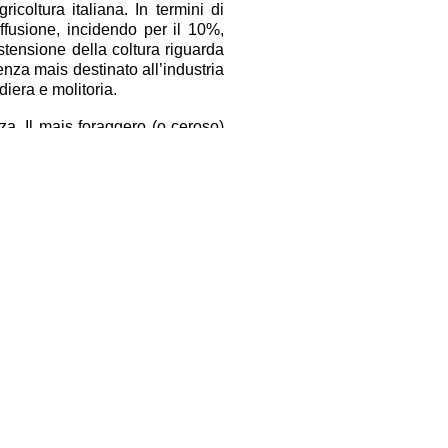
ricoltura italiana. In termini di
ffusione, incidendo per il 10%,
estensione della coltura riguarda
enza mais destinato all’industria
iera e molitoria.
. Il mais foraggero (o ceroso)
tecnico. Infine, il silomais può
erare i 6 milioni di tonnellate.
pprovvigionamento di questa
mercato fortemente aumentato nel
one rischia di essere aggravata a
 Paese dal quale le importazioni
dal 15% al 50% circa. Se tale
uzioni zootecniche di eccellenza
giano Reggiano ecc.) in quanto
prodotti negli areali di origine
i mais sono dovute non solo agli
ato non remunerativi ma anche a