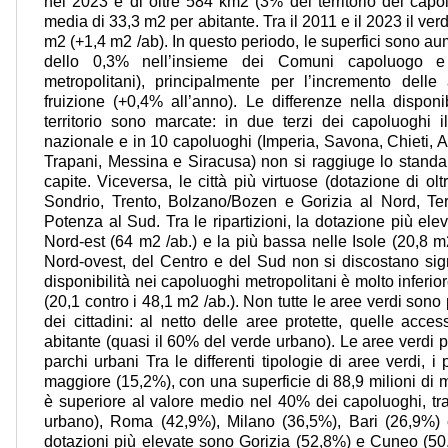
nel 2023 è di oltre 584 km2 (3% del territorio dei capol
media di 33,3 m2 per abitante. Tra il 2011 e il 2023 il ver
m2 (+1,4 m2 /ab). In questo periodo, le superfici sono 
dello 0,3% nell’insieme dei Comuni capoluogo e
metropolitani), principalmente per l’incremento delle 
fruizione (+0,4% all’anno). Le differenze nella disponib
territorio sono marcate: in due terzi dei capoluoghi il
nazionale e in 10 capoluoghi (Imperia, Savona, Chieti, An
Trapani, Messina e Siracusa) non si raggiuge lo standa
capite. Viceversa, le città più virtuose (dotazione di o
Sondrio, Trento, Bolzano/Bozen e Gorizia al Nord, Tern
Potenza al Sud. Tra le ripartizioni, la dotazione più ele
Nord-est (64 m2 /ab.) e la più bassa nelle Isole (20,8 m2
Nord-ovest, del Centro e del Sud non si discostano sig
disponibilità nei capoluoghi metropolitani è molto inferior
(20,1 contro i 48,1 m2 /ab.). Non tutte le aree verdi sono 
dei cittadini: al netto delle aree protette, quelle acc
abitante (quasi il 60% del verde urbano). Le aree verdi p
parchi urbani Tra le differenti tipologie di aree verdi, 
maggiore (15,2%), con una superficie di 88,9 milioni di m
è superiore al valore medio nel 40% dei capoluoghi, tr
urbano), Roma (42,9%), Milano (36,5%), Bari (26,9%) 
dotazioni più elevate sono Gorizia (52,8%) e Cuneo (50,