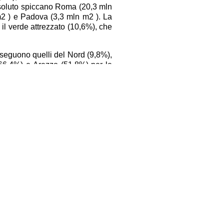
assoluto spiccano Roma (20,3 mln
2 ) e Padova (3,3 mln m2 ). La
l verde attrezzato (10,6%), che
seguono quelli del Nord (9,8%),
(66,4%) e Arezzo (51,8%) per le
olitani, valori sopra la media a
rmini assoluti di superficie, da
 oltre a Roma (11,9 mln m2 ) e
ccessibili sono riconducibili a
lle di forestazione urbana. In
olo importante nella capacità di
gli eccessi climatici e, più in
temi urbani). Nei capoluoghi non
tori (53,8%), contro il 20,6% di
bana con impianto di nuove aree
n funzioni di assorbimento delle
re” soprattutto dei periodi estivi
azione del verde urbano ed extra
i che hanno completato o hanno