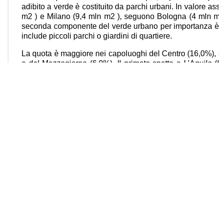
adibito a verde è costituito da parchi urbani. In valore 
m2 ) e Milano (9,4 mln m2 ), seguono Bologna (4 mln m
seconda componente del verde urbano per importanza è i
include piccoli parchi o giardini di quartiere.
La quota è maggiore nei capoluoghi del Centro (16,0%), 
e del Mezzogiorno (6,9%). Il primato spetta a L’Aquila 
aree destinate a piccoli parchi. Tra i capoluoghi metrop
Milano, Firenze, Roma, Bari e Reggio di Calabria. In te
menzionare per la notevole estensione di queste aree,
Milano (7,4), anche Ravenna (3,2). Le aree verdi non a
tipologie quali verde incolto, le aree boschive e que
particolare, queste ultime due tipologie rivestono un ru
produrre servizi ecosistemici (quali la mitigazione de
generale, nel miglioramento della sostenibilità dei sis
metropolitani coprono in media più della metà dei terri
quelli metropolitani.
Continuano a crescere gli interventi di forestazione ur
boschive a sviluppo naturale (Nature-based solutions) co
emissioni di CO2 e di mitigazione dell’effetto “isola di calo
(interventi compresi nell’investimento “Tutela e valorizz
urbano” del PNRR). Nel 2023, salgono a 62 i capoluogh