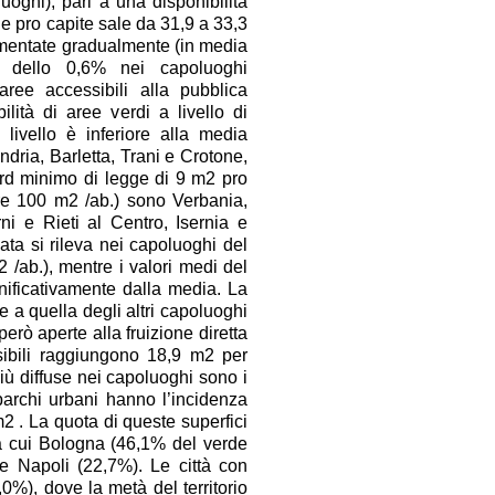
uoghi), pari a una disponibilità
de pro capite sale da 31,9 a 33,3
aumentate gradualmente (in media
 dello 0,6% nei capoluoghi
aree accessibili alla pubblica
ilità di aree verdi a livello di
 livello è inferiore alla media
dria, Barletta, Trani e Crotone,
rd minimo di legge di 9 m2 pro
ltre 100 m2 /ab.) sono Verbania,
i e Rieti al Centro, Isernia e
vata si rileva nei capoluoghi del
 /ab.), mentre i valori medi del
nificativamente dalla media. La
e a quella degli altri capoluoghi
però aperte alla fruizione diretta
essibili raggiungono 18,9 m2 per
iù diffuse nei capoluoghi sono i
i parchi urbani hanno l’incidenza
2 . La quota di queste superfici
a cui Bologna (46,1% del verde
e Napoli (22,7%). Le città con
0%), dove la metà del territorio