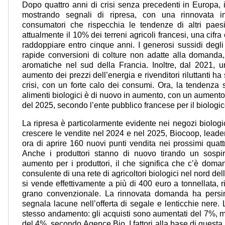
Dopo quattro anni di crisi senza precedenti in Europa, i
mostrando segnali di ripresa, con una rinnovata 
consumatori che rispecchia le tendenze di altri paesi.
attualmente il 10% dei terreni agricoli francesi, una cifr
raddoppiare entro cinque anni. I generosi sussidi degl
rapide conversioni di colture non adatte alla domand
aromatiche nel sud della Francia. Inoltre, dal 2021, u
aumento dei prezzi dell’energia e rivenditori riluttanti ha
crisi, con un forte calo dei consumi. Ora, la tendenza 
alimenti biologici è di nuovo in aumento, con un aumento 
del 2025, secondo l’ente pubblico francese per il biologi
La ripresa è particolarmente evidente nei negozi biologic
crescere le vendite nel 2024 e nel 2025, Biocoop, leade
ora di aprire 160 nuovi punti vendita nei prossimi quat
Anche i produttori stanno di nuovo tirando un sospir
aumento per i produttori, il che significa che c’è dom
consulente di una rete di agricoltori biologici nel nord del
si vende effettivamente a più di 400 euro a tonnellata, 
grano convenzionale. La rinnovata domanda ha persi
segnala lacune nell’offerta di segale e lenticchie nere
stesso andamento: gli acquisti sono aumentati del 7%, m
del 4%, secondo Agence Bio. I fattori alla base di questa