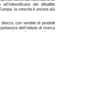
ll’intensificarsi del dibattito
’Europa, la crescita è ancora più
blocco, con vendite di prodotti
ortavoce dell’istituto di ricerca
cora più significativi nel Paese
trato un aumento del 4,5% nelle
condo i dati del FiBL. Tuttavia,
zione o cali temporanei nelle
 vissuto una crisi paragonabile a
un periodo così turbolento, gli
 ripresa. Per “evitare brusche
he non sono ancora la norma. “Si
 del mercato, oppure imparare da
 dare ai produttori biologici la
tarsi ai crescenti impatti dei
tanno convertendo al biologico e
e all’impennata di conversioni
in cui più agricoltori torneranno