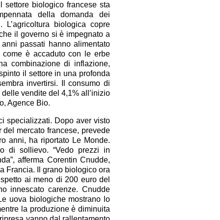
l settore biologico francese sta
impennata della domanda dei
 L’agricoltura biologica copre
a che il governo si è impegnato a
i anni passati hanno alimentato
a, come è accaduto con le erbe
na combinazione di inflazione,
 spinto il settore in una profonda
sembra invertirsi. Il consumo di
delle vendite del 4,1% all’inizio
co, Agence Bio.
i specializzati. Dopo aver visto
r del mercato francese, prevede
tro anni, ha riportato Le Monde.
o di sollievo. “Vedo prezzi in
anda”, afferma Corentin Cnudde,
la Francia. Il grano biologico ora
rispetto ai meno di 200 euro del
no innescato carenze. Cnudde
. Le uova biologiche mostrano lo
entre la produzione è diminuita
 ripresa vanno dal rallentamento