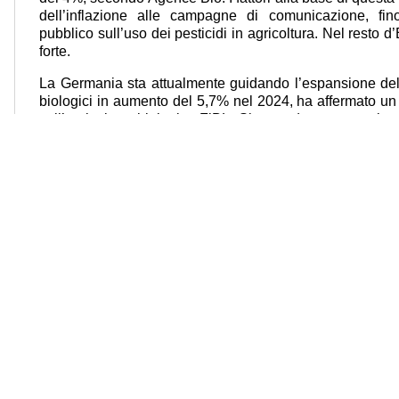
dell’inflazione alle campagne di comunicazione, fino a
pubblico sull’uso dei pesticidi in agricoltura. Nel resto d
forte.
La Germania sta attualmente guidando l’espansione del 
biologici in aumento del 5,7% nel 2024, ha affermato un p
sull’agricoltura biologica FiBL. Si prevedono aumenti an
nel 2025, ha aggiunto. Analogamente, l’Italia ha regis
vendite di prodotti biologici e la Danimarca del 3%, se
mentre alcuni Paesi dell’UE hanno registrato stagna
vendite di prodotti biologici negli ultimi anni, nessuno ha
quella della Francia, ha osservato il portavoce. Dopo 
agricoltori biologici francesi vogliono continuare la
fluttuazioni”, Cnudde sostiene contratti pluriennali, c
può scegliere di rimanere spettatori degli alti e bassi
essi”, afferma.
Per lui, gli accordi a lungo termine sono essenziali per
visibilità di cui hanno bisogno per investire e adat
cambiamenti climatici. Pochi agricoltori in Francia si s
un numero crescente lo sta abbandonando. Come reazion
degli ultimi anni, il 2025 dovrebbe segnare la prima volta 