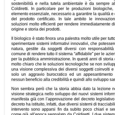
sostenibilità e nella tutela ambientale è da sempre al
Coldiretti. In particolare per le produzioni biologiche,
elemento essenziale, necessario a garantire la qualità e 
del prodotto certificato. In tale ambito le innovazion
soluzioni molto efficienti per rendere immediatamente dis
origine e storia dei prodotti.
Il biologico è stato finora una palestra molto utile per tut
sperimentare sistemi informativi innovativi, che potesser
natura, gestite da soggetti diversi con responsabilità
comune di rendere tutto il sistema “affidabile” per le azie
per la pubblica amministrazione. In questi anni di storia
molto chiaro che le soluzioni tecnologiche se non svilup
una visione complessiva dei diversi soggetti coinvolti e 
solo un aggravio burocratico ed un appesantimento 
nessun beneficio alla credibilità e quindi allo sviluppo s
Non sembra però che la storia abbia dato la lezione 
visione strategica nello sviluppo dei nuovi sistemi inform
manifesta già con l’approvazione del decreto legislativo
decreto ha istituito, infatti, due diversi sistemi di tracciabil
intervento sono apparsi fin da subito poco chiari e se
come già all’epoca segnalato da Coldiretti. I due sistemi,