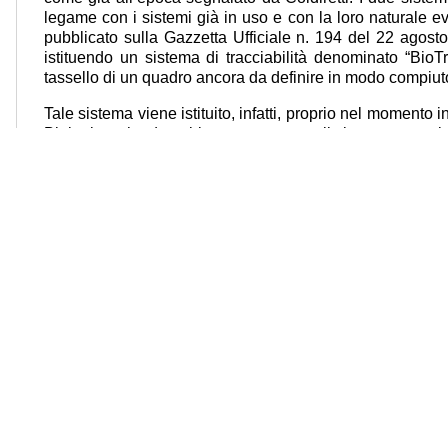
legame con i sistemi già in uso e con la loro naturale ev
pubblicato sulla Gazzetta Ufficiale n. 194 del 22 agost
istituendo un sistema di tracciabilità denominato “BioT
tassello di un quadro ancora da definire in modo compiu
Tale sistema viene istituito, infatti, proprio nel momento in
Biologico, che dovrebbe rappresentare il sistema centrale d
fase di profonda revisione, dovendosi adeguare al fascicol
eliminazione dei Piani Annuali di Produzione. Nei prossi
decreto, pena la decadenza del decreto ministeriale, i
saranno impegnati nel difficile lavoro di realizzare, sen
Stato, una piattaforma informatica che possa rispondere
essere utile al sistema. Le prime aziende “colpite” dal
saranno quelle aderenti ai distretti biologici. L’eccesso d
chiarezza delle norme è una delle cause principali che
molte imprese agricole, in particolare le piccole imp
procedure amministrative, anche attraverso l’utilizz
auspichiamo possano avere una visione strategica più a
campo finora, dovrebbe rappresentare una delle soluzion
comparto.