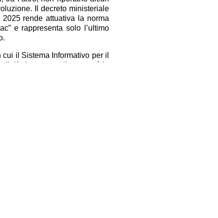
oluzione. Il decreto ministeriale
o 2025 rende attuativa la norma
rac” e rappresenta solo l’ultimo
to.
 cui il Sistema Informativo per il
i riferimento per il settore, è in
o grafico e fornire risposte alla
mi 180 giorni, come previsto dal
 tecnici informatici del MASAF
za maggiori oneri a carico dello
 ai criteri del DM e soprattutto
 nuovo sistema di tracciabilità
i oneri amministrativi e la scarsa
 sta allontanando dal biologico
rese. La semplificazione delle
o dei sistemi informativi, che
mpia rispetto a quella messa in
i per tornare a far crescere il
Facebook
Twitter
Condividi