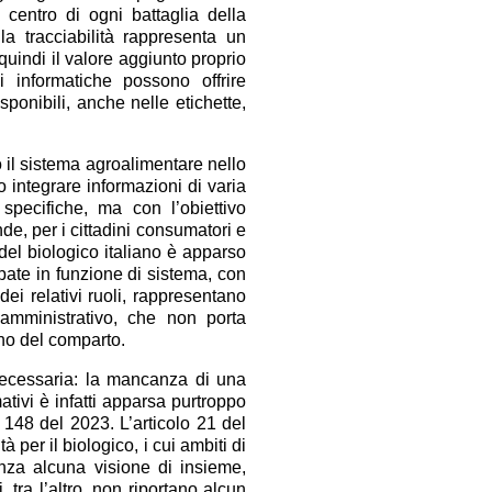
 centro di ogni battaglia della
 la tracciabilità rappresenta un
quindi il valore aggiunto proprio
i informatiche possono offrire
ponibili, anche nelle etichette,
to il sistema agroalimentare nello
o integrare informazioni di varia
 specifiche, ma con l’obiettivo
nde, per i cittadini consumatori e
 del biologico italiano è apparso
pate in funzione di sistema, con
dei relativi ruoli, rappresentano
amministrativo, che non porta
ano del comparto.
necessaria: la mancanza di una
ativi è infatti apparsa purtroppo
 148 del 2023. L’articolo 21 del
ità per il biologico, i cui ambiti di
nza alcuna visione di insieme,
 tra l’altro, non riportano alcun