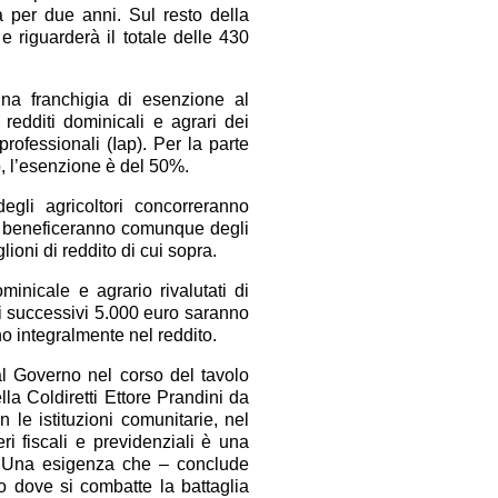
la per due anni. Sul resto della
e riguarderà il totale delle 430
na franchigia di esenzione al
redditi dominicali e agrari dei
 professionali (Iap). Per la parte
, l’esenzione è del 50%.
egli agricoltori concorreranno
ma beneficeranno comunque degli
lioni di reddito di cui sopra.
nicale e agrario rivalutati di
 i successivi 5.000 euro saranno
no integralmente nel reddito.
 al Governo nel corso del tavolo
lla Coldiretti Ettore Prandini da
 le istituzioni comunitarie, nel
ri fiscali e previdenziali è una
e. Una esigenza che – conclude
o dove si combatte la battaglia