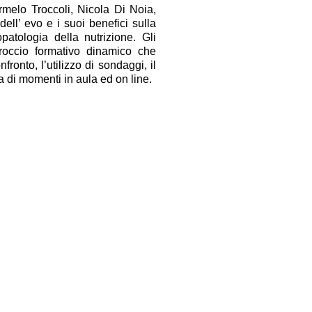
armelo Troccoli, Nicola Di Noia,
dell’ evo e i suoi benefici sulla
opatologia della nutrizione. Gli
proccio formativo dinamico che
fronto, l’utilizzo di sondaggi, il
 di momenti in aula ed on line.
produttori vorrebbero ricevere
che più del 17% degli giovani
 di marketing, una pari quota
mercato tutto da scoprire delle
ità di fare export, accanto alla
tributi dell’olio Evo.
rategie dei produttori olivicoli
logica perdente della quantità al
 devono essere capaci di puntare
ulla qualità del prodotto, sulla
alia è nata per diventare centro
Vergine di Oliva e delle Olive da
erseguire questo fine ambizioso
crescerne la consapevolezza e la
ortare la crescita culturale delle