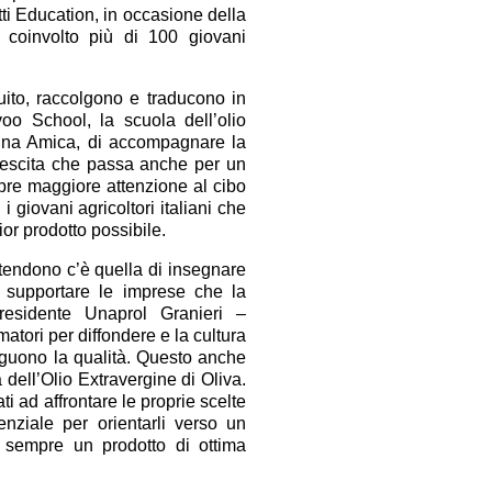
ti Education, in occasione della
coinvolto più di 100 giovani
guito, raccolgono e traducono in
oo School, la scuola dell’olio
gna Amica, di accompagnare la
 crescita che passa anche per un
pre maggiore attenzione al cibo
 i giovani agricoltori italiani che
or prodotto possibile.
 attendono c’è quella di insegnare
e supportare le imprese che la
residente Unaprol Granieri –
atori per diffondere e la cultura
seguono la qualità. Questo anche
 dell’Olio Extravergine di Oliva.
i ad affrontare le proprie scelte
enziale per orientarli verso un
i sempre un prodotto di ottima