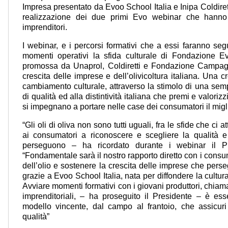
Impresa presentato da Evoo School Italia e Inipa Coldiret
realizzazione dei due primi Evo webinar che hanno 
imprenditori.
I webinar, e i percorsi formativi che a essi faranno se
momenti operativi la sfida culturale di Fondazione Ev
promossa da Unaprol, Coldiretti e Fondazione Campa
crescita delle imprese e dell’olivicoltura italiana. Una
cambiamento culturale, attraverso la stimolo di una sem
di qualità ed alla distintività italiana che premi e valorizzi
si impegnano a portare nelle case dei consumatori il migli
“Gli oli di oliva non sono tutti uguali, fra le sfide che ci
ai consumatori a riconoscere e scegliere la qualità 
perseguono – ha ricordato durante i webinar il P
“Fondamentale sarà il nostro rapporto diretto con i consum
dell’olio e sostenere la crescita delle imprese che per
grazie a Evoo School Italia, nata per diffondere la cultura
Avviare momenti formativi con i giovani produttori, chiamat
imprenditoriali, – ha proseguito il Presidente – è ess
modello vincente, dal campo al frantoio, che assicur
qualità”