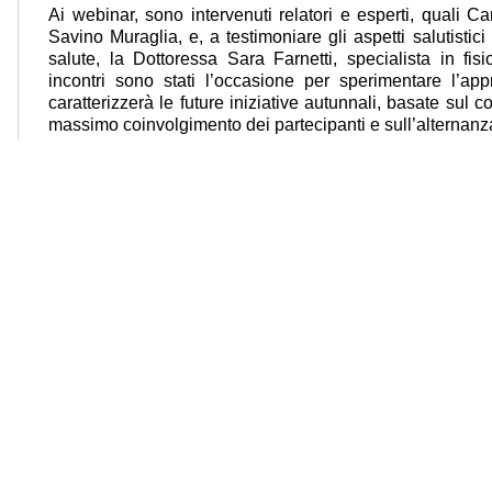
Ai webinar, sono intervenuti relatori e esperti, quali C
Savino Muraglia, e, a testimoniare gli aspetti salutistici 
salute, la Dottoressa Sara Farnetti, specialista in fisi
incontri sono stati l’occasione per sperimentare l’ap
caratterizzerà le future iniziative autunnali, basate sul con
massimo coinvolgimento dei partecipanti e sull’alternanza
Dall’analisi delle aree di interesse su cui i giovani 
formazione, realizzata durante gli incontri, emerge 
olivicoltori vorrebbero migliore le loro competenze
approfondire l’etichettatura e la conoscenza del nuovo 
olive da mensa. Importante inoltre per i giovani la capac
maggiore consapevolezza dell’analisi sensoriale e degli at
Puntare oggi sulla qualità dell’olio è centrale nelle st
italiani, perché vuol dire, fra l’altro, sganciarsi dalla 
prezzo più basso “L’Italia e i suoi giovani imprenditori
sull’immensa biodiversità olivicola del nostro Paese, s
cultura, la comunicazione e l’innovazione. Evoo School It
di promozione e valorizzazione culturale dell’Olio Extra 
Tavola, componenti preziosi della Dieta Mediterranea. P
significa, da un lato, coinvolgere i consumatori per ac
capacità di riconoscere gli oli di qualità, dall’altro supp