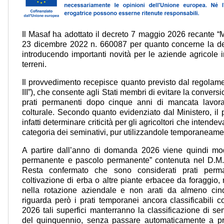
Il Masaf ha adottato il decreto 7 maggio 2026 recante “M
23 dicembre 2022 n. 660087 per quanto concerne la def
introducendo importanti novità per le aziende agricole i
terreni.
Il provvedimento recepisce quanto previsto dal regola
III”), che consente agli Stati membri di evitare la convers
prati permanenti dopo cinque anni di mancata lavor
colturale. Secondo quanto evidenziato dal Ministero, i
infatti determinare criticità per gli agricoltori che intend
categoria dei seminativi, pur utilizzandole temporaneame
A partire dall’anno di domanda 2026 viene quindi modif
permanente e pascolo permanente” contenuta nel D.M
Resta confermato che sono considerati prati perman
coltivazione di erba o altre piante erbacee da foraggio, 
nella rotazione aziendale e non arati da almeno cinq
riguarda però i prati temporanei ancora classificabili 
2026 tali superfici manterranno la classificazione di s
del quinquennio, senza passare automaticamente a pr