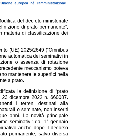
odifica del decreto ministeriale
inizione di prato permanente”,
n materia di classificazione dei
mento (UE) 2025/2649 (“Omnibus
ione automatica dei seminativi in
azione o assenza di rotazione
l precedente meccanismo poteva
evano mantenere le superfici nella
nte a prato.
icata la definizione di “prato
. 23 dicembre 2022 n. 660087.
enti i terreni destinati alla
naturali o seminate, non inseriti
ue anni. La novità principale
come seminativi: dal 1° gennaio
eminativo anche dopo il decorso
ato permanente, salvo diversa