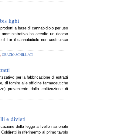
bis light
 prodotti a base di cannabidiolo per uso
le amministrativo ha accolto un ricorso
 il Tar il cannabidiolo non costituisce
,
ORAZIO SCHILLACI
ratti
rizzativo per la fabbricazione di estratti
e, di fornire alle officine farmaceutiche
nze) proveniente dalla coltivazione di
li e divieti
icazione della legge a livello nazionale
a Coldiretti in riferimento al primo tavolo