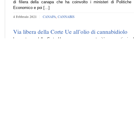
di filiera della canapa che ha coinvolto i ministeri di Politiche 
Economico e poi […]
4 Febbraio 2021
CANAPA
,
CANNABIS
Via libera della Corte Ue all’olio di cannabidiolo
La sentenza della Corte Ue apre nuove opportunità per centinaia di
investito nella coltivazione della cannabis con i terreni coltivati che 
dieci volte superando i 4000 ettari. E’ quanto afferma la Coldiretti
Corte di giustizia dell’Unione […]
19 Novembre 2020
CANAPA
,
CANNABIS
Via libera alla cannabis a tavola, campi decuplicati
Via libera alla cannabis a tavola con la pubblicazione in Gazzetta U
massimi di tetraidrocannabinolo (THC) negli alimenti, dando finalme
agricole che hanno investito nella coltivazione di questo tipo di pianta,
giro di cinque anni sono […]
21 Gennaio 2020
CANAPA
,
CANNABIS
,
THC
Vendita di infiorescenze essiccate e olio di canapa, 