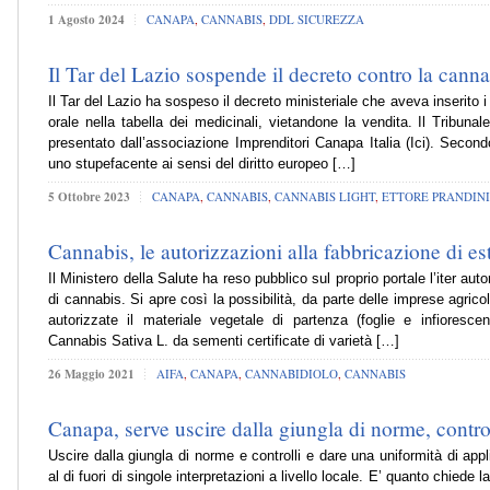
1 Agosto 2024
CANAPA
,
CANNABIS
,
DDL SICUREZZA
Il Tar del Lazio sospende il decreto contro la canna
Il Tar del Lazio ha sospeso il decreto ministeriale che aveva inserito i
orale nella tabella dei medicinali, vietandone la vendita. Il Tribuna
presentato dall’associazione Imprenditori Canapa Italia (Ici). Secondo
uno stupefacente ai sensi del diritto europeo […]
5 Ottobre 2023
CANAPA
,
CANNABIS
,
CANNABIS LIGHT
,
ETTORE PRANDINI
Cannabis, le autorizzazioni alla fabbricazione di est
Il Ministero della Salute ha reso pubblico sul proprio portale l’iter auto
di cannabis. Si apre così la possibilità, da parte delle imprese agricol
autorizzate il materiale vegetale di partenza (foglie e infioresce
Cannabis Sativa L. da sementi certificate di varietà […]
26 Maggio 2021
AIFA
,
CANAPA
,
CANNABIDIOLO
,
CANNABIS
Canapa, serve uscire dalla giungla di norme, control
Uscire dalla giungla di norme e controlli e dare una uniformità di appl
al di fuori di singole interpretazioni a livello locale. E’ quanto chiede l