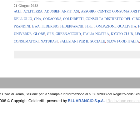
21 Giugno 2023
ACLI
,
ACLITERRA
,
ADUSBEF
,
ANPIT
,
ASI
,
ASSOBIO
,
CENTRO CONSUMATORI I
DELL’OLIO
,
CNA
,
CODACONS
,
COLDIRETTI
,
CONSULTA DISTRETTO DEL CIB
PRANDINI
,
EWA
,
FEDERBIO
,
FEDERPARCHI
,
FIPE
,
FONDAZIONE QUALIVITA
,
UNIVERDE
,
GLOBE
,
GRE
,
GREENACCORD
,
ITALIA NOSTRA
,
KYOTO CLUB
,
LE
CONSUMATORI
,
NATURASI
,
SALESIANI PER IL SOCIALE
,
SLOW FOOD ITALIA
le Civile di Roma, Sezione per la Stampa e l'Informazione al n. 367/2008 del Registro della St
008 © Copyright Coldiretti - powered by
BLUARANCIO S.p.A.
|
Redazione contenu