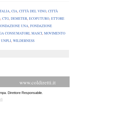
TALIA
,
CIA
,
CITTÀ DEL VINO
,
CITTÀ
O
,
CTG
,
DEMETER
,
ECOFUTURO
,
ETTORE
FONDAZIONE UNA
,
FONDAZIONE
GA CONSUMATORI
,
MASCI
,
MOVIMENTO
,
UNPLI
,
WILDERNESS
www.coldiretti.it
ampa. Direttore Responsabile.
ti