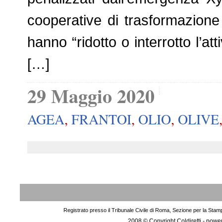
cooperative di trasformazione 
hanno “ridotto o interrotto l’at
[…]
29 Maggio 2020
AGEA
,
FRANTOI
,
OLIO
,
OLIVE
Registrato presso il Tribunale Civile di Roma, Sezione per la Stam
2008 © Copyright Coldiretti - pow