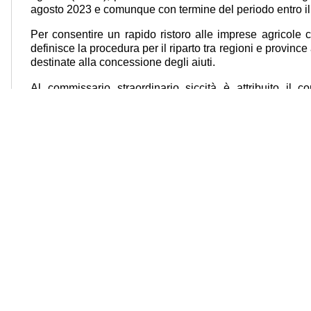
agosto 2023 e comunque con termine del periodo entro il
Per consentire un rapido ristoro alle imprese agricole co
definisce la procedura per il riparto tra regioni e provin
destinate alla concessione degli aiuti.
Al commissario straordinario siccità è attribuito il co
efficienza e manutenzione delle opere di drenaggio dell
Viene modificata la norma della legge di bilancio 20
agricole la raccolta di legname depositato naturalmente ne
sulle sponde di laghi e sulla battigia del mare, e non sol
o meteorologici, mareggiate e piene.