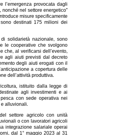
are l’emergenza provocata dagli
3, nonché nel settore energetico”
 introduce misure specificamente
 sono destinati 175 milioni dei
di solidarietà nazionale, sono
se le cooperative che svolgono
 che, al verificarsi dell’evento,
 agli aiuti previsti dal decreto
mento degli aiuti erogati con il
nticipazione a copertura delle
e dell’attività produttiva.
oltura, istituito dalla legge di
estinate agli investimenti e ai
a pesca con sede operativa nei
 e alluvionali.
 del settore agricolo con unità
uvionali o con lavoratori agricoli
sa integrazione salariale operai
iorni, dal 1° maggio 2023 al 31