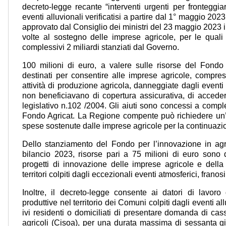
decreto-legge recante “interventi urgenti per fronteggi
eventi alluvionali verificatisi a partire dal 1° maggio 202
approvato dal Consiglio dei ministri del 23 maggio 2023
volte al sostegno delle imprese agricole, per le quali
complessivi 2 miliardi stanziati dal Governo.
100 milioni di euro, a valere sulle risorse del Fondo 
destinati per consentire alle imprese agricole, compre
attività di produzione agricola, danneggiate dagli eventi e
non beneficiavano di copertura assicurativa, di accedere
legislativo n.102 /2004. Gli aiuti sono concessi a comple
Fondo Agricat. La Regione compente può richiedere un’a
spese sostenute dalle imprese agricole per la continuazion
Dello stanziamento del Fondo per l’innovazione in agric
bilancio 2023, risorse pari a 75 milioni di euro sono d
progetti di innovazione delle imprese agricole e dell
territori colpiti dagli eccezionali eventi atmosferici, franosi
Inoltre, il decreto-legge consente ai datori di lavoro
produttive nel territorio dei Comuni colpiti dagli eventi all
ivi residenti o domiciliati di presentare domanda di cas
agricoli (Cisoa), per una durata massima di sessanta g