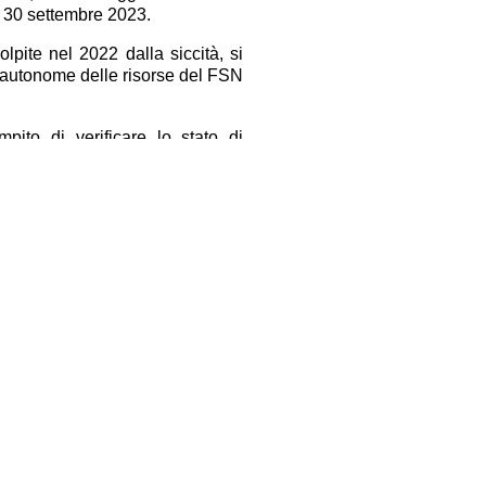
 30 settembre 2023.
lpite nel 2022 dalla siccità, si
ce autonome delle risorse del FSN
mpito di verificare lo stato di
e acque meteoriche.
23 per consentire alle imprese
ll’alveo dei fiumi, dei torrenti,
o a seguito di eventi atmosferici
Facebook
Twitter
Condividi
www.coldiretti.it