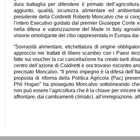
dura battaglia per difendere il primato dell’agricoltur
aggiunto, qualità, sicurezza alimentare ed ambiental
presidente della Coldiretti Roberto Moncalvo che si cong
l’intero Esecutivo guidato dal premier Giuseppe Conte e
nella difesa e valorizzazione del Made in Italy agroal
visione omologante del cibo rappresentata in Europa dai 
“Sovranità alimentare, etichettatura di origine obbligat
approccio nei trattati di libero scambio con i Paesi terz
fatte sui voucher la cui cancellazione ha creato tanti dis
centro dell’azione di Coldiretti e ora trovano riscontro a
precisato Moncalvo. “Il primo impegno è la difesa dell’It
proposta di riforma della Politica Agricola (Pac) pres
Phil Hogan” ha proseguito Moncalvo sottolineando che “
non può essere l’agricoltura che è la chiave per vincere 
affrontare, dai cambiamenti climatici, all’immigrazione, al