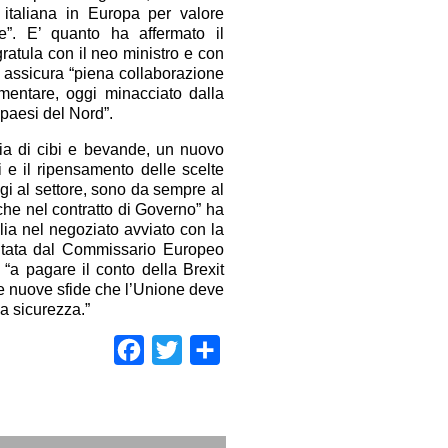
a italiana in Europa per valore
e”. E’ quanto ha affermato il
ratula con il neo ministro e con
 assicura “piena collaborazione
imentare, oggi minacciato dalla
paesi del Nord”.
oria di cibi e bevande, un nuovo
i e il ripensamento delle scelte
agi al settore, sono da sempre al
nche nel contratto di Governo” ha
alia nel negoziato avviato con la
entata dal Commissario Europeo
a pagare il conto della Brexit
le nuove sfide che l’Unione deve
la sicurezza.”
Facebook
Twitter
Condividi