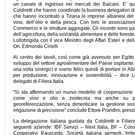
un canale di ingresso nei mercati dei Balcani. E’ qua
Coldiretti che hanno coordinato la business delegation di
che hanno incontrato a Tirana le imprese albanesi del 
vino, dell’olio e della pesca. Con loro le associazi
Commercio e le strutture aggregate. Gli incontri sono pa
dell’agricoltura, della sovranità alimentare e delle forest
Lollobrigida con il vice Ministro degli Affari Esteri e d
On. Edmondo Cirielli
Al centro dei tavoli, così come già avvenuto per Egitto
sviluppo del settore agroalimentare del Paese ospitante
una volta sinergici e siamo felici quindi di portare in Al
per produzione, innovazione e sostenibilità – dice L
delegato di Filiera Italia.
“Si sta affermando un nuovo modello di cooperazione ch
come vino e olio e zootecnia ma anche su prec
georeferenzazione, senza dimenticare la gestione soste
irrigazione di precisione” conclude Ettore Prandini, presid
La delegazione italiana guidata da Coldiretti e Filier
seguenti aziende: IBF Servizi – Next Italia, BF – Conso
Cooperativi Rauscedo, Società italiana sementi, Irr