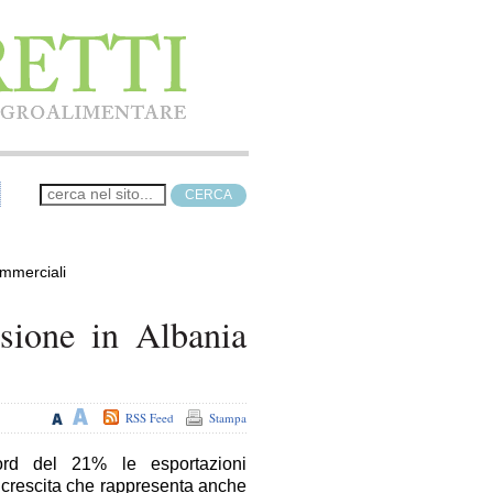
ommerciali
issione in Albania
RSS Feed
Stampa
ord del 21% le esportazioni
n crescita che rappresenta anche