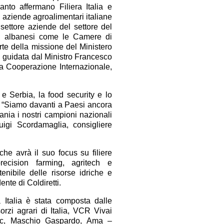
nto affermano Filiera Italia e
 aziende agroalimentari italiane
settore aziende del settore del
oni albanesi come le Camere di
rte della missione del Ministero
e, guidata dal Ministro Francesco
ella Cooperazione Internazionale,
 e Serbia, la food security e lo
. “Siamo davanti a Paesi ancora
bania i nostri campioni nazionali
uigi Scordamaglia, consigliere
e avrà il suo focus su filiere
ision farming, agritech e
nibile delle risorse idriche e
ente di Coldiretti.
a Italia è stata composta dalle
rzi agrari di Italia, VCR Vivai
itec, Maschio Gaspardo, Ama –