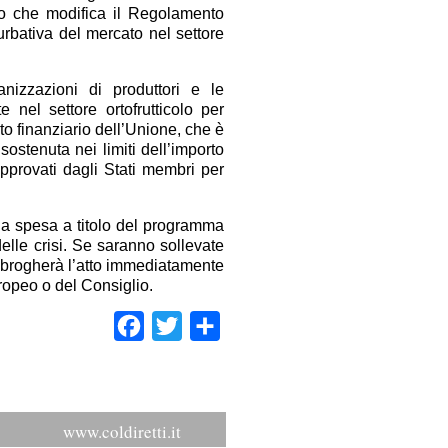
to che modifica il Regolamento
urbativa del mercato nel settore
nizzazioni di produttori e le
e nel settore ortofrutticolo per
uto finanziario dell’Unione, che è
ostenuta nei limiti dell’importo
approvati dagli Stati membri per
ella spesa a titolo del programma
elle crisi. Se saranno sollevate
abrogherà l’atto immediatamente
ropeo o del Consiglio.
Facebook
Twitter
Condividi
www.coldiretti.it