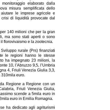
 monitoraggio elaborato dalla
uova misura semplificata dello
aiutare le imprese agricole e
risi di liquidità provocate dal
 per 140 milioni che per la gran
ali, ma sono stati aperti o sono
l florovivaismo e la zootecnia.
 Sviluppo rurale (Prs) finanziati
e le regioni hanno le stesse
eneto ha impegnato 23 milioni, la
onte 10, l’Abruzzo 9,5, l’Umbria
gna 4, Friuli Venezia Giulia 3,3,
a 310mila euro.
ia da Regione a Regione con un
labria, Friuli Venezia Giulia,
 massimo scende a 5mila euro in
 2mila euro in Emilia Romagna.
e ha dedicato agli agriturismi