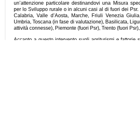
un’attenzione particolare destinandovi una Misura speci
per lo Sviluppo rurale o in alcuni casi al di fuori dei Psr
Calabria, Valle d’Aosta, Marche, Friuli Venezia Giul
Umbria, Toscana (in fase di valutazione), Basilicata, Liguria
attività connesse), Piemonte (fuori Psr), Trento (fuori Psr)
Accanto a questo intervento sugli agriturismi e fattorie 
aperto o sono in procinto di farlo interventi anche p
opportunità dello Sviluppo rurale (in primis florovivaismo
particolare, il Veneto (per i vitelli a carne bianca, latt
Lombardia (florovivaismo e zootecnia da carne), Calabria (
Piemonte (Florovivaismo, zootecnia da carne e apicoltura), 
produttivi), Marche (zootecnia).
le Civile di Roma, Sezione per la Stampa e l'Informazione al n. 367/2008 del Registro della St