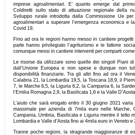
imprese agroalimentari. E’ quanto emerge dal primo
Coldiretti sullo stato di attuazione regionale della n
Sviluppo rurale introdotta dalla Commissione Ue per 
agroalimentari a superare l’emergenza economica e la c
Covid 19.
Fino ad ora le regioni hanno messo in cantiere progetti
parte hanno privilegiato l’agriturismo e le fattorie soci
comunque messi in cantiere interventi per comparti come i
Le risorse da utilizzare sono quelle dei singoli Piani di
dall’Unione Europea e non spese e dunque non tutt
disponibilità finanziarie. Tra gli altri fino ad ora il V
Calabria 21, la Lombardia 19,5, la Toscana 18,9, il Piem
7, le Marche 6,5, la Liguria 6,2, la Campania 6, la Sarde
l’Emilia Romagna 2,9, la Basilicata 1,6 e la Valle D’Aost
L’aiuto che sarà erogato entro il 30 giugno 2021 var
massimale per azienda di 7mila euro nelle Marche, Ca
Campania, Umbria, Basilicata e Liguria mentre il tetto
Lombardia e Valle d’Aosta fino ai 4mila euro in Veneto e
Tranne poche regioni, la stragrande maggioranze di ess