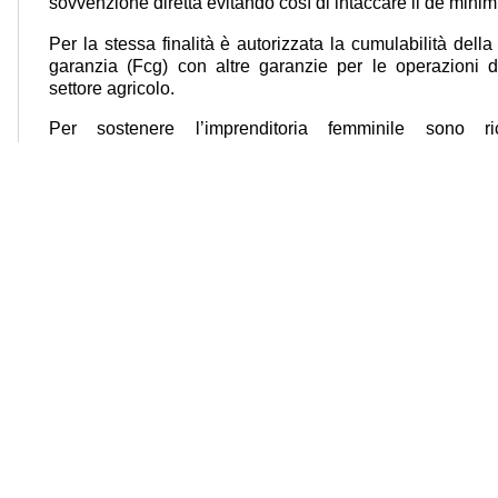
sovvenzione diretta evitando così di intaccare il de minimi
Per la stessa finalità è autorizzata la cumulabilità dell
garanzia (Fcg) con altre garanzie per le operazioni d
settore agricolo.
Per sostenere l’imprenditoria femminile sono ric
indipendentemente dall’età le stesse agevolazioni riserv
cioè mutui agevolati per gli investimenti a tasso zero e c
35% della spesa ammissibile.
Stabilito l’esonero contributivo per le filiere del settore a
birra (coltivazione di uva, produzione di vini da tavola 
altri vini, produzione di birra, attività di alloggio e r
agricole). La stessa agevolazione vale anche per gli impr
coltivatori diretti, mezzadri e coloni e si riferisce alla con
Importanti anche le disposizioni in tema di agriturism
conseguenze positive per l’occupazione visto che i lav
vengono considerati lavoratori agricoli anche al fin
connessione tra attività agricola ed agrituristica.
Sempre sul piano della tutela del lavoro è riconosciuta
euro agli operai agricoli a tempo determinato che hanno 