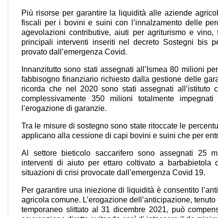
Più risorse per garantire la liquidità alle aziende agrico
fiscali per i bovini e suini con l’innalzamento delle p
agevolazioni contributive, aiuti per agriturismo e vino,
principali interventi inseriti nel decreto Sostegni bis p
provato dall’emergenza Covid.
Innanzitutto sono stati assegnati all’Ismea 80 milioni per
fabbisogno finanziario richiesto dalla gestione delle gar
ricorda che nel 2020 sono stati assegnati all’istituto
complessivamente 350 milioni totalmente impegnati e 
l’erogazione di garanzie.
Tra le misure di sostegno sono state ritoccate le percent
applicano alla cessione di capi bovini e suini che per en
Al settore bieticolo saccarifero sono assegnati 25 mil
interventi di aiuto per ettaro coltivato a barbabietola
situazioni di crisi provocate dall’emergenza Covid 19.
Per garantire una iniezione di liquidità è consentito l’anti
agricola comune. L’erogazione dell’anticipazione, tenuto
temporaneo slittato al 31 dicembre 2021, può compensar