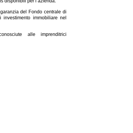
s disponibili per l’azienda.
a garanzia del Fondo centrale di
i investimento immobiliare nel
onosciute alle imprenditrici
ate ai giovani da 18 a 40 anni e
ontributo a fondo perduto fino al
grituristico, vitivinicolo e della
e v.q.p.r.d. e di vino spumante e
istorazione connesse alle aziende
enditori agricoli professionali,
tribuzione di febbraio 2021.
o, soprattutto per le possibili
oratori addetti all’agriturismo
e di mantenere il rapporto di
 una indennità una tantum di 800
prestato attività lavorativa per