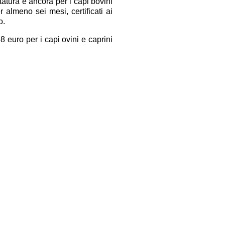
tatura e ancora per i capi bovini
 almeno sei mesi, certificati ai
o.
8 euro per i capi ovini e caprini
 colture proteaginose è di 48,70
e leguminose è di 25,14 euro, di
, di 170,43 euro per il pomodoro
vicole che sale a 107,73 euro per
al 7,5% e a 119,92 euro per le
Facebook
Twitter
Condividi