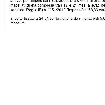
allevati per almeno sei mesi, aderenti a sistemi di etichet
macellati di età compresa tra i 12 e 24 mesi allevati per
sensi del Reg. (UE) n. 1151/2012 l’importo è di 58,33 eur
Importo fissato a 24,54 per le agnelle da rimonta e di 5,6
macellati.
Nell’Allegato 2 sono indicate le misure a superficie.
Il premio specifico alla soia è di 66,90 euro, il Premio
euro, Il premio frumento duro è di 90,09 euro.
Il premio leguminose da granella e erbai annuali di sol
147,29 euro per il settore riso.
Per il settore barbabietola da zucchero premio di 804,69
da industria. Contributo di 99,44 euro per le superfici oli
quelle caratterizzate da una pendenza media superiore 
superfici olivicole che aderiscono a sistemi qualità