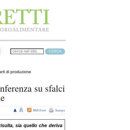
arti di produzione
nferenza su sfalci
ne
RSS Feed
Stampa
isulta, sia quello che deriva