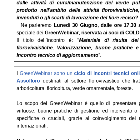
dalle attività di cura/manutenzione del verde pub
prodotto nell’ambito delle attività florovivaistich
invenduti o gli scarti di lavorazione del fiore reciso?
Ne parleremo
Lunedi 30 Giugno, dalle ore 17.30 a
speciale dei
GreenWebinar
,
riservata ai soci di C
Il titolo dell’incontro è:
“
Materiale di risulta de
florovivaistiche. Valorizzazione, buone pratiche e 
Incontro tecnico di aggiornamento
“.
I
GreenWebinar sono un
ciclo di incontri tecnici onl
Assofloro
destinati al settore florovivaistico che tra
arboricoltura, floricoltura, verde ornamentale, foreste.
Lo scopo dei GreenWebinar è quello di presentare pr
virtuose, buone pratiche di gestione ed intervento o
specifiche o cruciali, grazie al coinvolgimento dei 
internazionali.