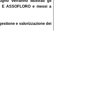
gno verranno illustrati gli
ETTI E ASSOFLORO e messi a
 gestione e valorizzazione dei
retti e Assofloro.
3 giugno
attraverso il seguente
36354991613013
l’iscrizione a Coldiretti e/o
 una mail con il link per il
Facebook
Twitter
Condividi
www.coldiretti.it