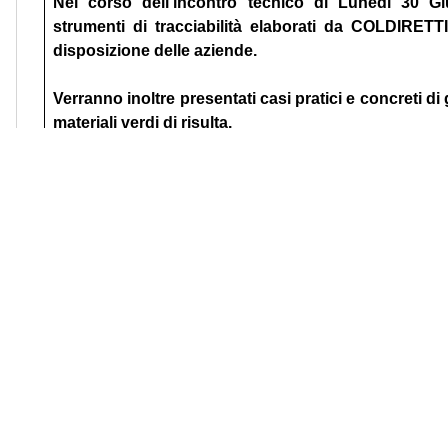
Nel corso dell’incontro tecnico di Lunedi 30 Giu
strumenti di tracciabilità elaborati da COLDIR
disposizione delle aziende.
Verranno inoltre presentati casi pratici e concreti di
materiali verdi di risulta.
L’incontro si svolgerà online ed è riservato ai soci Coldi
La partecipazione è gratuita, con
iscrizione entro il 2
link:
https://attendee.gotowebinar.com/register/41632
Dopo la registrazione, verificata la regolarità del
Assofloro (o associazioni associate), si riceverà
collegamento e tutti i dettagli per la partecipazione.