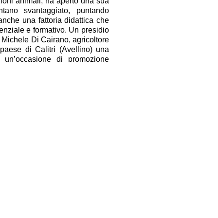
ioni animali, ha aperto una sua
ntano svantaggiato, puntando
anche una fattoria didattica che
enziale e formativo. Un presidio
 Michele Di Cairano, agricoltore
aese di Calitri (Avellino) una
ta un’occasione di promozione
sieme alla comunità le tradizioni
iologico grano, olive e uva. Una
Edoardo Turra che nel Modenese
turismo dove integra agricoltura,
o del territorio e laboratorio di
rganizzazione di centri estivi e
Facebook
Twitter
Condividi
www.coldiretti.it
ampa. Direttore Responsabile.