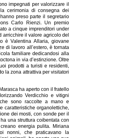
sono impegnati per valorizzare il
. Alla cerimonia di consegna dei
hanno preso parte il segretario
ons Carlo Rienzi. Un premio
nato a cinque imprenditori under
arricchire il valore agricolo del
o è Valentina Allaria, giovane
 di lavoro all’estero, è tornata
icola familiare dedicandosi alla
ctona in via d’estinzione. Oltre
prodotti a turisti e residenti,
 la zona attrattiva per visitatori
arasca ha aperto con il fratello
orizzando Verdicchio e vitigni
giche sono raccolte a mano e
e caratteristiche organolettiche,
ione dei mosti, con sonde per il
 ha una struttura coibentata con
e creano energia pulita. Miriana
uoi nonni, che praticavano la