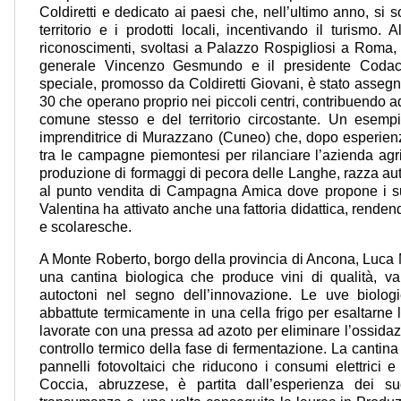
Coldiretti e dedicato ai paesi che, nell’ultimo anno, si 
territorio e i prodotti locali, incentivando il turismo
riconoscimenti, svoltasi a Palazzo Rospigliosi a Roma, 
generale Vincenzo Gesmundo e il presidente Codac
speciale, promosso da Coldiretti Giovani, è stato asseg
30 che operano proprio nei piccoli centri, contribuendo ad 
comune stesso e del territorio circostante. Un esempi
imprenditrice di Murazzano (Cuneo) che, dopo esperienze
tra le campagne piemontesi per rilanciare l’azienda agr
produzione di formaggi di pecora delle Langhe, razza auto
al punto vendita di Campagna Amica dove propone i suoi 
Valentina ha attivato anche una fattoria didattica, rendendo
e scolaresche.
A Monte Roberto, borgo della provincia di Ancona, Luca M
una cantina biologica che produce vini di qualità, val
autoctoni nel segno dell’innovazione. Le uve biolo
abbattute termicamente in una cella frigo per esaltarne l
lavorate con una pressa ad azoto per eliminare l’ossidaz
controllo termico della fase di fermentazione. La cantina
pannelli fotovoltaici che riducono i consumi elettrici 
Coccia, abruzzese, è partita dall’esperienza dei s