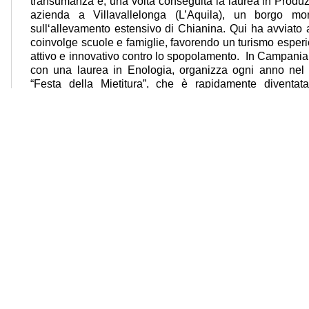
transumanza e, una volta conseguita la laurea in Produz
azienda a Villavallelonga (L’Aquila), un borgo mo
sull‘allevamento estensivo di Chianina. Qui ha avviato 
coinvolge scuole e famiglie, favorendo un turismo esperi
attivo e innovativo contro lo spopolamento. In Campania
con una laurea in Enologia, organizza ogni anno nel p
“Festa della Mietitura”, che è rapidamente diventa
turistica, culturale e identitaria del borgo, celebrando as
agricole locali. Nella sua azienda produce con metodo b
vocazione al turismo che emerge anche dalla storia di 
manda avanti assieme alla famiglia un caratteristico agri
ristorazione e didattica. Un vero e proprio presidio attiv
educazione ambientale e turismo lento, grazie anche all’o
laboratori per bambini.
le Civile di Roma, Sezione per la Stampa e l'Informazione al n. 367/2008 del Registro della St