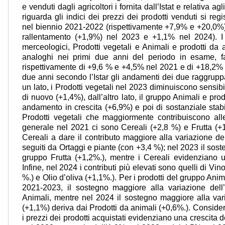
e venduti dagli agricoltori i fornita dall’Istat e relativa a
riguarda gli indici dei prezzi dei prodotti venduti si re
nel biennio 2021-2022 (rispettivamente +7,9% e +20,0%)
rallentamento (+1,9%) nel 2023 e +1,1% nel 2024). I 
merceologici, Prodotti vegetali e Animali e prodotti da
analoghi nei primi due anni del periodo in esame, fa
rispettivamente di +9,6 % e +4,5% nel 2021 e di +18,2% 
due anni secondo l’Istar gli andamenti dei due raggrupp
un lato, i Prodotti vegetali nel 2023 diminuiscono sensib
di nuovo (+1,4%), dall’altro lato, il gruppo Animali e pr
andamento in crescita (+6,9%) e poi di sostanziale stabili
Prodotti vegetali che maggiormente contribuiscono alle 
generale nel 2021 ci sono Cereali (+2,8 %) e Frutta (+
Cereali a dare il contributo maggiore alla variazione de
seguiti da Ortaggi e piante (con +3,4 %); nel 2023 il sos
gruppo Frutta (+1,2%.), mentre i Cereali evidenziano u
Infine, nel 2024 i contributi più elevati sono quelli di Vi
%.) e Olio d’oliva (+1,1%.). Per i prodotti del gruppo Anim
2021-2023, il sostegno maggiore alla variazione dell
Animali, mentre nel 2024 il sostegno maggiore alla var
(+1,1%) deriva dai Prodotti da animali (+0,6%.). Consid
i prezzi dei prodotti acquistati evidenziano una crescita