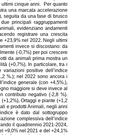
gli ultimi cinque anni. Per quanto
gistra una marcata accelerazione
, seguita da una fase di brusco
due principali raggruppamenti
 animali, evidenziano andamenti
cendo registrare una crescita
e +23,9% nel 2022. Negli ultimi
amenti invece si discostano: da
ilmente (-0,7%) per poi crescere
odotti da animali prima mostra un
tà (+0,7%). In particolare, tra i
variazioni positive dell’indice
1,2 %.); nel 2022 sono ancora i
ll’indice generale (con +4,5%.),
tegno maggiore si deve invece al
n contributo negativo (-2,8 %).
no (+1,2%), Ortaggi e piante (+1,2
ali e prodotti Animali, negli anni
’indice è dato dal sottogruppo
iazione complessiva dell’indice
erando il quadriennio 2021-2024,
 del +9,0% nel 2021 e del +24,1%