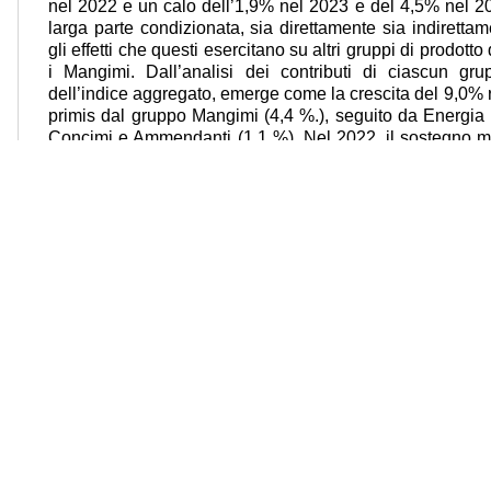
nel 2022 e un calo dell’1,9% nel 2023 e del 4,5% nel 2
larga parte condizionata, sia direttamente sia indirettam
gli effetti che questi esercitano su altri gruppi di prodot
i Mangimi. Dall’analisi dei contributi di ciascun gr
dell’indice aggregato, emerge come la crescita del 9,0% r
primis dal gruppo Mangimi (4,4 %.), seguito da Energia e 
Concimi e Ammendanti (1,1 %). Nel 2022, il sostegno mag
dei prodotti acquistati (24,1%) si deve a Energia e lubrif
e a Concimi e Ammendanti (4,0%). Alla fase di fles
(rispettivamente -1,9% e -4,5%) contribuiscono in misur
nel 2023 e -2,3 % nel 2024), l’Energia e lubrificanti (
Ammendanti (-1,3%. e -1 %.). Da segnalare, tra i Beni di 
i cui prezzi mostrano un andamento positivo nell’i
contributo alla variazione dell’indice pari a 1,4 %. nel 
2024.