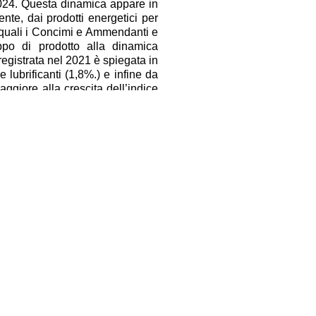
024. Questa dinamica appare in
ente, dai prodotti energetici per
to quali i Concimi e Ammendanti e
uppo di prodotto alla dinamica
egistrata nel 2021 è spiegata in
lubrificanti (1,8%.) e infine da
giore alla crescita dell’indice
icanti (8,5%.), a Mangimi (7,3%.)
sione degli anni 2023 e 2024
a più elevata i Mangimi (-1,7%.
-1,4 % e -2,2 %.) e i Concimi e
investimento, i Beni strumentali,
ntero quadriennio fornendo un
2022, 1,2 %. nel 2023 e 0,4 % nel
Facebook
Twitter
Condividi
www.coldiretti.it