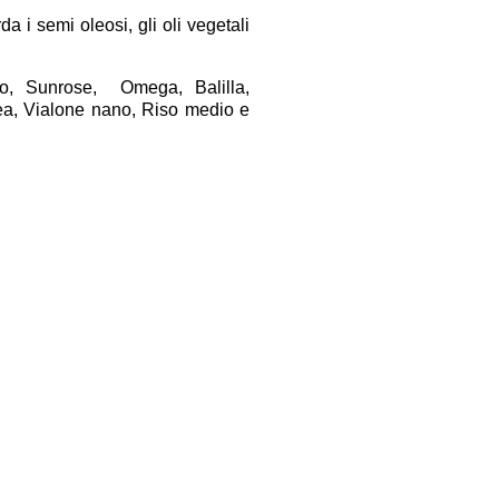
a i semi oleosi, gli oli vegetali
no, Sunrose, Omega, Balilla,
rea, Vialone nano, Riso medio e
è stato formulato il prezzo del
5 giugno).
30 kg, stabili quelli da 40 kg, in
kg.
di carne suina fresca. Segno più
Facebook
Twitter
Condividi