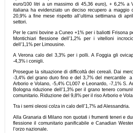
euro/100 litri a un massimo di 45,36 euro), + 6,2% a 
italiana ha evidenziato un deciso recupero a maggio d
20,9% a fine mese rispetto all’ultima settimana di apri
settori.
Per le carni bovine a Cuneo +1% per i baliotti Frisona 
Montichiari flessione dell’1,2% per i vitelloni incro
dell’1,1% per Limousine.
A Verona calo del 3,3% per i polli. A Foggia gli ovica
-4,3% i conigli.
Prosegue la situazione di difficoltà dei cereali. Dai mer
-3,4% del grano duro fino e del 3,7% del mercantile a 
Arborio e Volano, -5,4% CL007 e Leonardo, -7,1% S. An
Bologna riduzione dell’1,3% per il grano tenero comunit
comunitario. Riduzione del 9,8% per il riso Arborio e Vol
Tra i semi oleosi colza in calo dell’1,7% ad Alessandria.
Alla Granaria di Milano non quotati i frumenti teneri e duri
flessione il comunitario panificabile e Canadian Weste
l’orzo nazionale.