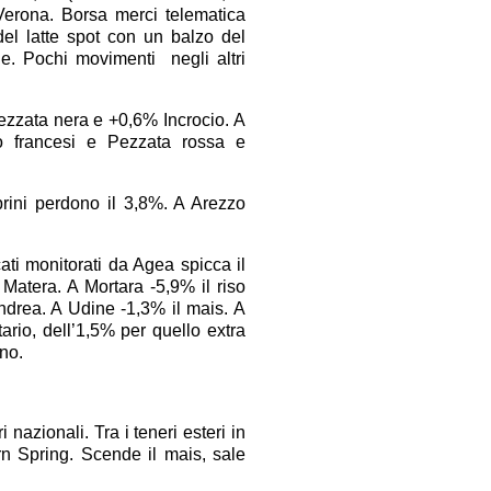
Verona. Borsa merci telematica
el latte spot con un balzo del
le. Pochi movimenti negli altri
pezzata nera e +0,6% Incrocio. A
cio francesi e Pezzata rossa e
prini perdono il 3,8%. A Arezzo
cati monitorati da Agea spicca il
Matera. A Mortara -5,9% il riso
drea. A Udine -1,3% il mais. A
ario, dell’1,5% per quello extra
ano.
 nazionali. Tra i teneri esteri in
rn Spring. Scende il mais, sale