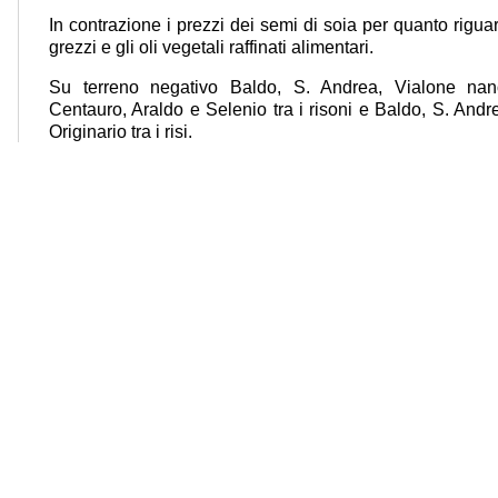
In contrazione i prezzi dei semi di soia per quanto riguard
grezzi e gli oli vegetali raffinati alimentari.
Su terreno negativo Baldo, S. Andrea, Vialone na
Centauro, Araldo e Selenio tra i risoni e Baldo, S. And
Originario tra i risi.
Alla Borsa Merci di Foggia anche questa settimana non 
grano duro biologico.
Nessuna quotazione alla Cun grano duro (riunione del 1
Le Cun – Per i suinetti in calo in lattonzoli da 7, 15, 25 e 
rialzo i magroni da 50, 80 e 100 kg, ferma la taglia da 65 
Nessuna variazione per suini e scrofe da macello, tagli 
per grasso e strutti. Fermi i prezzi dei conigli.