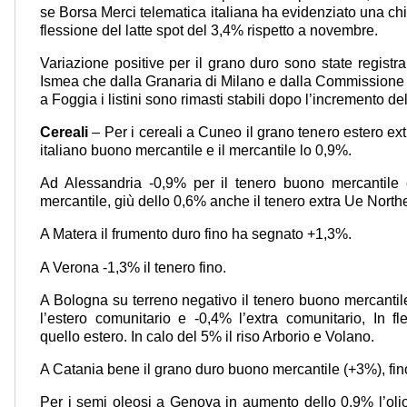
se Borsa Merci telematica italiana ha evidenziato una c
flessione del latte spot del 3,4% rispetto a novembre.
Variazione positive per il grano duro sono state registra
Ismea che dalla Granaria di Milano e dalla Commissione
a Foggia i listini sono rimasti stabili dopo l’incremento d
Cereali
– Per i cereali a Cuneo il grano tenero estero ext
italiano buono mercantile e il mercantile lo 0,9%.
Ad Alessandria -0,9% per il tenero buono mercantile e
mercantile, giù dello 0,6% anche il tenero extra Ue North
A Matera il frumento duro fino ha segnato +1,3%.
A Verona -1,3% il tenero fino.
A Bologna su terreno negativo il tenero buono mercantile 
l’estero comunitario e -0,4% l’extra comunitario, In fl
quello estero. In calo del 5% il riso Arborio e Volano.
A Catania bene il grano duro buono mercantile (+3%), fin
Per i semi oleosi a Genova in aumento dello 0,9% l’olio 