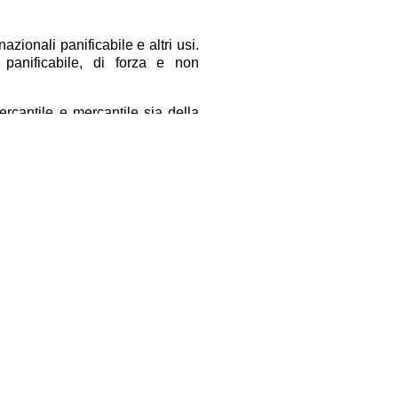
zionali panificabile e altri usi.
panificabile, di forza e non
ercantile e mercantile sia della
ezzi di mais, triticale e orzo Ue,
sole, in ribasso quelli di soia
irasole e di palma, male quelli di
 non quotato il tenero.
a Montichiari in crescita dello
i vitelli da ristallo incrocio