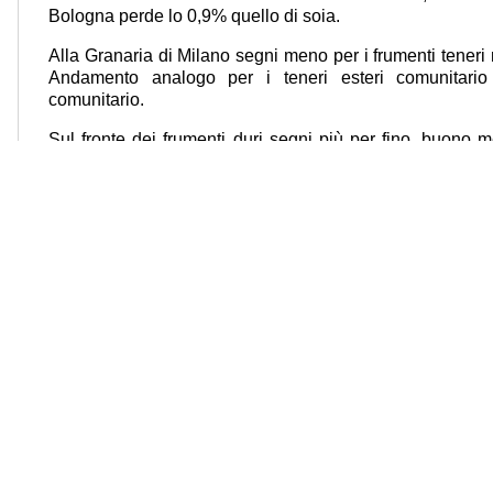
Bologna perde lo 0,9% quello di soia.
Alla Granaria di Milano segni meno per i frumenti teneri na
Andamento analogo per i teneri esteri comunitario 
comunitario.
Sul fronte dei frumenti duri segni più per fino, buono m
produzione del Nord che del Centro Italia. In riduzione i pr
mentre sale l’avena estera.
Tra i semi oleosi giù semi di soia esteri e integrali tostati.
Per gli olii vegetali grezzi in crescita i semi di gira
delecitinata.
Tra gli olii vegetali raffinati alimentari bene i semi di g
soia.
Senza variazioni risoni e risi.
Alla Borsa merci di Foggia fermi i listini dei frumenti duri,
Carni
– Per quanto riguarda le carni, per quelle bovine 
0,6% le manze Charolaise, +0,3% le Limousine e + 0,5% 