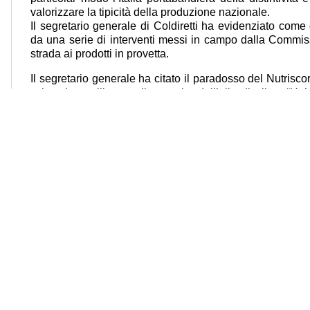
valorizzare la tipicità della produzione nazionale.
Il segretario generale di Coldiretti ha evidenziato come 
da una serie di interventi messi in campo dalla Commis
strada ai prodotti in provetta.
Il segretario generale ha citato il paradosso del Nutrisc
e boccia quelli naturali a partire dall’olio di oliva. “U
artificiali”. Il bioreattore non coltiva nulla, il rapporto
trasformatori è l’agricoltura vera. Dietro queste mano
segretario generale di Coldiretti – le multinazionali 
oligarchi proprietari dell’hi tech e della farmaceutica e
cibo.
La battaglia – ha aggiunto- sarà difficile perché chi ge
pronto a mettere in campo consistenti risorse finanziarie
marketing. Una battaglia che “o si vince tutti insieme
ricordato la raccolta di firme e la risposta positiva incas
regioni, da politici di tutti gli schieramenti e dalla soci
ulteriore è quello di aver affidato la partita agli scienzi
concluso Gesmundo – siamo stati i primi ad aver acceso
sintetico e no al pensiero sintetico”.
I professori universitari, sia sul fronte economico che m