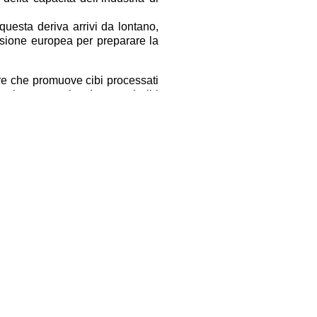
questa deriva arrivi da lontano,
sione europea per preparare la
ore che promuove cibi processati
n’anticamera – ha detto – ai cibi
 simbiotico tra natura, animali e
vre ci sono – ha denunciato il
alle cui spalle operano i nuovi
 che puntano a impossessarsi del
stisce il business miliardario è
 per investire in particolare sul
 o si perde tutti insieme”. Ha
sata da più di 3mila comuni, da 19
età nel suo complesso. Ma il passo
ati:” non siamo oscurantismi – ha
 la luce, ma diciamo no al cibo
edico, hanno evidenziato i rischi