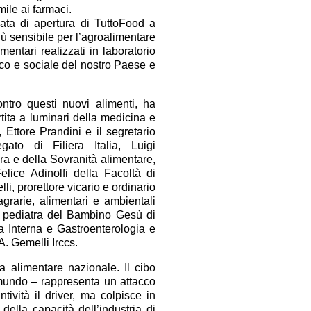
mile ai farmaci.
nata di apertura di TuttoFood a
più sensibile per l’agroalimentare
mentari realizzati in laboratorio
mico e sociale del nostro Paese e
ntro questi nuovi alimenti, ha
rtita a luminari della medicina e
, Ettore Prandini e il segretario
ato di Filiera Italia, Luigi
ra e della Sovranità alimentare,
elice Adinolfi della Facoltà di
i, prorettore vicario e ordinario
grarie, alimentari e ambientali
ni pediatra del Bambino Gesù di
 Interna e Gastroenterologia e
. Gemelli Irccs.
ia alimentare nazionale. Il cibo
esmundo – rappresenta un attacco
tività il driver, ma colpisce in
 della capacità dell’industria di