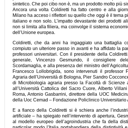
sintetico. Che poi cibo non è, ma un prodotto molto più si
Ancora una volta Coldiretti ha fatto centro e alla gior
Milano ha acceso i riflettori su quello che oggi è il tema 
italiano e non solo. L’impatto devastante dei prodotti ali
non si limita alla filiera, ma coinvolge il sistema econo
dell’Unione europea.
Coldiretti, che da anni ha ingaggiato una battaglia co
compiuto un ulteriore passo in avanti e ha affidato la pa
professori universitari. Con il presidente della Coldiretti
generale, Vincenzo Gesmundo, il consigliere deleg
Scordamaglia, e alla presenza del ministro dell’Agricoltu
Francesco Lollobrigida, sono intervenuti il professor F
Agraria dell’Università di Bologna, Pier Sandro Cocconcell
di Microbiologia agraria presso la Facoltà di Scienze a
all’Università Cattolica del Sacro Cuore, Alberto Villa
Roma, Antonio Gasbarrini, direttore della UOC Medicina
della Uoc Cemad – Fondazione Policlinico Universitario A
E a fianco della Coldiretti si è schiera anche l’industr
artificiale – ha spiegato nell’intervento di apertura, G
al modello europeo dell’agroindustria che fa della distin
particolar modo l’Italia portabandiera della distintività e