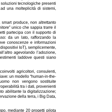
 soluzioni tecnologiche presenti
 ad una molteplicità di sistemi,
ra smart produce, non altrettanto
nitore” unico che sappia trarre il
tti partecipa con il supporto di
so: da un lato, rafforzando la
 nuove conoscenze e informazioni
 dispositivi IoT), semplicemente,
all’altro agevolando l’adozione,
vestimenti laddove questi siano
nvolti agricoltori, consulenti,
chiave: un modello “human-in-the-
’uomo non vengono sostituite
perabilità tra i dati, provenienti
abilitante la digitalizzazione;
ervazione della terra, i Big Data,
po, mediante 20 progetti pilota