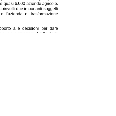
e quasi 6.000 aziende agricole.
e coinvolti due importanti soggetti
e l’azienda di trasformazione
porto alle decisioni per dare
e, sia a tracciare il latte dalla
ckchain che raccoglie dati lungo
logie a disposizione dell’azienda
o porta sugli scaffali ad uso del
io registrarsi a questo link
nui sul progetto sono inoltre
Facebook
Twitter
Condividi
www.coldiretti.it
ampa. Direttore Responsabile.