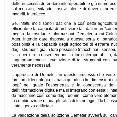
delle necessità di rendere interoperabili le già numerose
sul mercato, evitando così all’utente di dover ricorrere
modelli, interfacce.
Se, infatti, molti sono i dati che la così detta agricoltu
efficiente è la capacità di archiviare tali dati in un “conte
meglio da così tante informazioni. Demeter, a cui Coldire
Ager, intende dare risposta a questa sorta di parados
possibilità e la capacità degli agricoltori di estrarre
dagli strumenti già in loro possesso (macchinari, sensori,
si fa per dire, consentendone la loro interoperabilità; d
l’aggiornamento e l’evoluzione di tali strumenti con in
veramente necessari.
L’approccio di Demeter, in questo processo che vede coi
fornitori di tecnologia, si basa quindi su tre dimensioni 
loop” nel quale l’esperienza e la conoscenza dell
dall’informazione digitale ma si integrano con essa; l’intero
da macchine così come dagli uomini, come vero elemento 
la combinazione di una pluralità di tecnologie: l’IoT, l’oss
l’intelligenza artificiale.
La validazione della soluzione Demeter avverrà sul cam