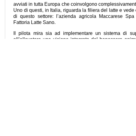
avviati in tutta Europa che coinvolgono complessivament
Uno di questi, in Italia, riguarda la filiera del latte e ved
di questo settore: l’azienda agricola Maccarese Spa 
Fattoria Latte Sano.
Il pilota mira sia ad implementare un sistema di sup
all’allevatore una visione integrata del benessere animal
produzione al consumatore, attraverso un sistema di blo
tutta la filiera, andando a rendere interoperabili le tecno
produttrice con i sistemi di chi il latte lo trasforma e l
consumatore. Per ricevere la newsletter è necessar
https://h2020-demeter.eu/#signup
. Aggiornamenti conti
disponibili su
Twitter
,
Facebook
,
LinkedIn
e
YouTube
.
le Civile di Roma, Sezione per la Stampa e l'Informazione al n. 367/2008 del Registro della St