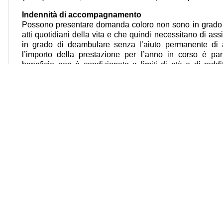
Indennità di accompagnamento
Possono presentare domanda coloro non sono in grado 
atti quotidiani della vita e che quindi necessitano di as
in grado di deambulare senza l’aiuto permanente di 
l’importo della prestazione per l’anno in corso è pa
beneficio non è condizionato a limiti di età e di redd
ricovero in strutture pubbliche per più di un mese con rett
Le domande dirette ad ottenere i benefici in materia di
all’Inps solo per via telematica.
Per avere maggiori informazioni sulle altre agevolazioni p
maggiorazioni, e più in generale sulle procedure dirett
dell’invalidità civile, raccomandiamo a tutti gli interessati
I nostri operatori forniranno tutta l’assistenza necessaria
Per conoscere l’ufficio Epaca più vicino, gli interessa
verde 800.667711 o visitare il sito Internet
http://www.epac