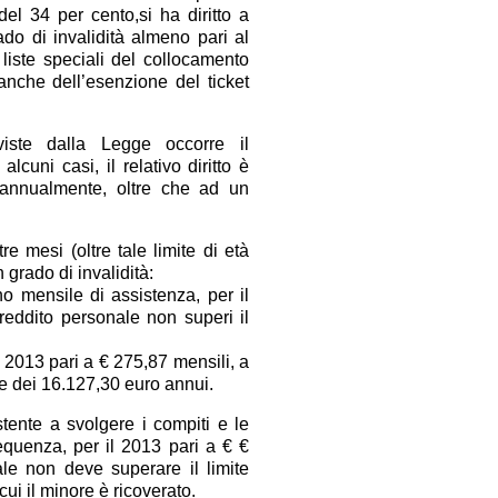
l 34 per cento,si ha diritto a
ado di invalidità almeno pari al
e liste speciali del collocamento
 anche dell’esenzione del ticket
viste dalla Legge occorre il
lcuni casi, il relativo diritto è
ti annualmente, oltre che ad un
re mesi (oltre tale limite di età
 grado di invalidità:
no mensile di assistenza, per il
reddito personale non superi il
il 2013 pari a € 275,87 mensili, a
te dei 16.127,30 euro annui.
istente a svolgere i compiti e le
frequenza, per il 2013 pari a € €
nale non deve superare il limite
ui il minore è ricoverato.