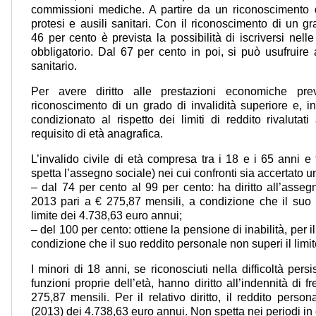
commissioni mediche. A partire da un riconoscimento de
protesi e ausili sanitari. Con il riconoscimento di un gr
46 per cento è prevista la possibilità di iscriversi nell
obbligatorio. Dal 67 per cento in poi, si può usufruire
sanitario.
Per avere diritto alle prestazioni economiche pre
riconoscimento di un grado di invalidità superiore e, in a
condizionato al rispetto dei limiti di reddito rivaluta
requisito di età anagrafica.
L’invalido civile di età compresa tra i 18 e i 65 anni e t
spetta l’assegno sociale) nei cui confronti sia accertato un
– dal 74 per cento al 99 per cento: ha diritto all’asseg
2013 pari a € 275,87 mensili, a condizione che il suo 
limite dei 4.738,63 euro annui;
– del 100 per cento: ottiene la pensione di inabilità, per 
condizione che il suo reddito personale non superi il limi
I minori di 18 anni, se riconosciuti nella difficoltà pers
funzioni proprie dell’età, hanno diritto all’indennità di 
275,87 mensili. Per il relativo diritto, il reddito perso
(2013) dei 4.738,63 euro annui. Non spetta nei periodi in c