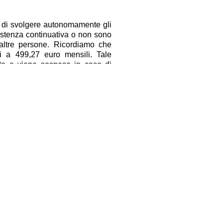
di svolgere autonomamente gli
sistenza continuativa o non sono
altre persone. Ricordiamo che
ri a 499,27 euro mensili. Tale
ito e viene sospeso in caso di
a a carico dello Stato.
 invalidità civile si presentano
reviste, sul diritto ad eventuali
e ad ottenere il riconoscimento
 di rivolgersi al Patronato Epaca.
 gratuitamente.
ti possono telefonare al numero
a.it/
.
Facebook
Twitter
Condividi