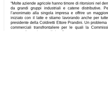
“Molte aziende agricole hanno timore di ritorsioni nel denu
da grandi gruppi industriali e catene distributive. Pe
l’anonimato alla singola impresa e offrire un maggior
iniziato con il latte e stiamo lavorando anche per tutte 
presidente della Coldiretti Ettore Prandini. Un problema
commerciali transfrontaliere per le quali la Commiss
ancora di troppi ostacoli da affrontare per una corretta a
pratiche sleali e intende proporre nuove norme sull’app
pratiche commerciali sleali entro la fine del 2024. 
anche proposto l’istituzione dell’Osservatorio della fili
per ottenere maggiore trasparenza su prezzi, struttura
margini e del valore aggiunto nella filiera agroalimentare.
le Civile di Roma, Sezione per la Stampa e l'Informazione al n. 367/2008 del Registro della St
008 © Copyright Coldiretti - powered by
BLUARANCIO S.p.A.
|
Redazione contenu