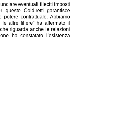
nciare eventuali illeciti imposti
r questo Coldiretti garantisce
e potere contrattuale. Abbiamo
le altre filiere” ha affermato il
 che riguarda anche le relazioni
ione ha constatato l’esistenza
pplicazione della direttiva sulle
licazione transfrontaliera delle
La Commissione ha recentemente
era agroalimentare dell’Ue (Afco)
 dei costi e distribuzione dei
Facebook
Twitter
Condividi
www.coldiretti.it
ampa. Direttore Responsabile.
ti