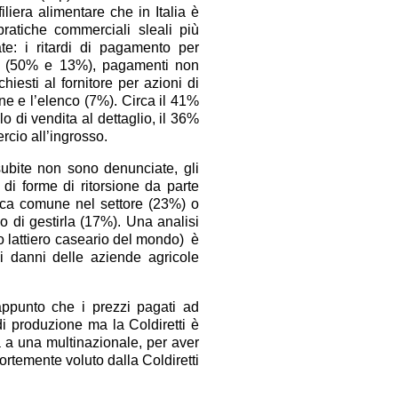
iliera alimentare che in Italia è
atiche commerciali sleali più
te: i ritardi di pagamento per
bili (50% e 13%), pagamenti non
hiesti al fornitore per azioni di
ne e l’elenco (7%). Circa il 41%
lo di vendita al dettaglio, il 36%
ercio all’ingrosso.
subite non sono denunciate, gli
 di forme di ritorsione da parte
tica comune nel settore (23%) o
o di gestirla (17%). Una analisi
po lattiero caseario del mondo) è
ai danni delle aziende agricole
ppunto che i prezzi pagati ad
di produzione ma la Coldiretti è
a a una multinazionale, per aver
ortemente voluto dalla Coldiretti