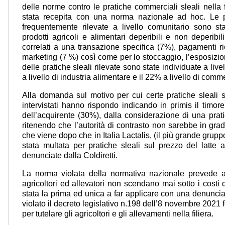
delle norme contro le pratiche commerciali sleali nella f
stata recepita con una norma nazionale ad hoc. Le pr
frequentemente rilevate a livello comunitario sono sta
prodotti agricoli e alimentari deperibili e non deperi
correlati a una transazione specifica (7%), pagamenti ric
marketing (7 %) così come per lo stoccaggio, l’esposizio
delle pratiche sleali rilevate sono state individuate a livel
a livello di industria alimentare e il 22% a livello di comm
Alla domanda sul motivo per cui certe pratiche sleali 
intervistati hanno rispondo indicando in primis il timore
dell’acquirente (30%), dalla considerazione di una pra
ritenendo che l’autorità di contrasto non sarebbe in grad
che viene dopo che in Italia Lactalis, (il più grande grup
stata multata per pratiche sleali sul prezzo del latte 
denunciate dalla Coldiretti.
La norma violata della normativa nazionale prevede a
agricoltori ed allevatori non scendano mai sotto i costi 
stata la prima ed unica a far applicare con una denunci
violato il decreto legislativo n.198 dell’8 novembre 2021 f
per tutelare gli agricoltori e gli allevamenti nella filiera.