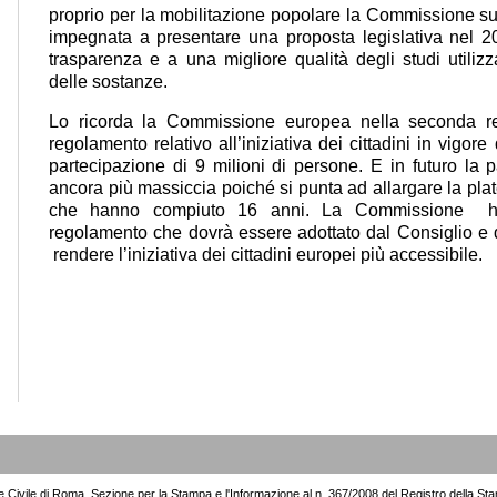
proprio per la mobilitazione popolare la Commissione su g
impegnata a presentare una proposta legislativa nel 2
trasparenza e a una migliore qualità degli studi utilizza
delle sostanze.
Lo ricorda la Commissione europea nella seconda re
regolamento relativo all’iniziativa dei cittadini in vigor
partecipazione di 9 milioni di persone. E in futuro la
ancora più massiccia poiché si punta ad allargare la plat
che hanno compiuto 16 anni. La Commissione h
regolamento che dovrà essere adottato dal Consiglio e 
rendere l’iniziativa dei cittadini europei più accessibile.
le Civile di Roma, Sezione per la Stampa e l'Informazione al n. 367/2008 del Registro della St