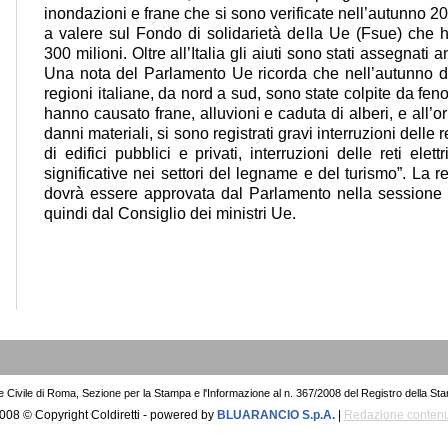
inondazioni e frane che si sono verificate nell’autunno 20
a valere sul Fondo di solidarietà della Ue (Fsue) che 
300 milioni. Oltre all’Italia gli aiuti sono stati assegnati
Una nota del Parlamento Ue ricorda che nell’autunno de
regioni italiane, da nord a sud, sono state colpite da fe
hanno causato frane, alluvioni e caduta di alberi, e all’or
danni materiali, si sono registrati gravi interruzioni delle re
di edifici pubblici e privati, interruzioni delle reti elet
significative nei settori del legname e del turismo”. La 
dovrà essere approvata dal Parlamento nella sessione 
quindi dal Consiglio dei ministri Ue.
le Civile di Roma, Sezione per la Stampa e l'Informazione al n. 367/2008 del Registro della St
008 © Copyright Coldiretti - powered by
BLUARANCIO S.p.A.
|
Redazione contenu