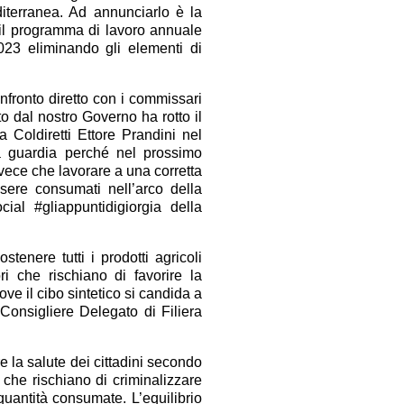
diterranea. Ad annunciarlo è la
il programma di lavoro annuale
023 eliminando gli elementi di
onfronto diretto con i commissari
 dal nostro Governo ha rotto il
a Coldiretti Ettore Prandini nel
a guardia perché nel prossimo
vece che lavorare a una corretta
sere consumati nell’arco della
ial #gliappuntidigiorgia della
tenere tutti i prodotti agricoli
ri che rischiano di favorire la
e il cibo sintetico si candida a
 Consigliere Delegato di Filiera
 la salute dei cittadini secondo
e che rischiano di criminalizzare
quantità consumate. L’equilibrio