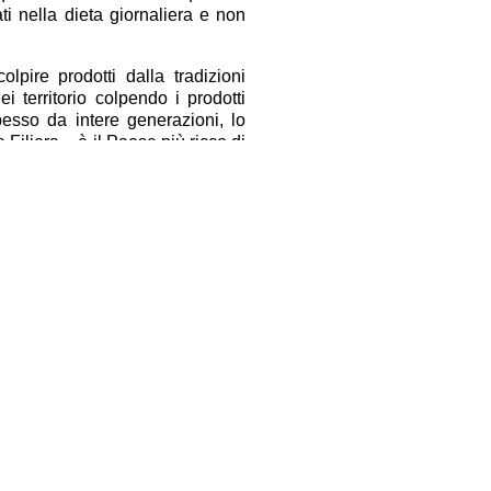
ati nella dieta giornaliera e non
colpire prodotti dalla tradizioni
i territorio colpendo i prodotti
pesso da intere generazioni, lo
 Filiera – è il Paese più ricco di
stegni per farsi conoscere sul
no invece di essere condannate
era Italia – è un settore di punta
 circa centomila persone tra
e con un fatturato che vale 30
dal vino italiano che vale oltre
iliera a 1,3 milioni di persone.
Facebook
Twitter
Condividi