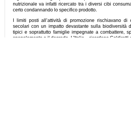
nutrizionale va infatti ricercato tra i diversi cibi consum
certo condannando lo specifico prodotto.
I limiti posti all’attività di promozione rischiavano di 
secolari con un impatto devastante sulla biodiversità de
tipici e soprattutto famiglie impegnate a combattere, s
spopolamento e il degrado. L’Italia – ricordano Coldiretti e
piccole tipicità tradizionali che hanno bisogno di so
mercato e che senza sostegni alla promozione rischia
all’estinzione.
La carne ed i salumi italiani – precisano Coldiretti e Fili
dell’agroalimentare nazionale grazie al lavoro di
allevamento, trasformazione, trasporto e distribuzion
miliardi. Senza dimenticare il volano economico generato 
11 miliardi di fatturato e offre opportunità di lavoro nella f