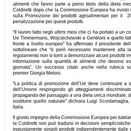
alimenti che fanno parte a pieno titolo della dieta me
Coldiretti dopo che la Commissione Europea ha rivisto 
sulla Promozione dei prodotti agroalimentari per il 2
penalizzazione per questi prodotti.
“Il lavoro fatto negli ultimi mesi che ci ha portato a un c
Ue Timmermans, Wojciechowski e Gentiloni e quello fatto
fronte a livello europeo” ha affermato il presidente dell
sottolineare che “è però necessario mantenere alta l
regolamento non si torni a demonizzare alcuni prodotti in
informazione sulla quantità di alimenti che devono es
giornata”. Un successo citato anche nella rubrica soc
premier Giorgia Meloni.
“La politica di promozione dell’Ue deve continuare a sos
dell’Unione respingendo gli atteggiamenti discriminato
propaganda del passaggio a una dieta unica mondiale, dov
sostituire quello naturale” dichiara Luigi Scordamaglia,
Italia.
Il giusto impegno della Commissione Europea per tutelare
la Coldiretti non può tradursi in decisioni semplicistich
ingiustamente singoli prodotti indipendentemente dalle 