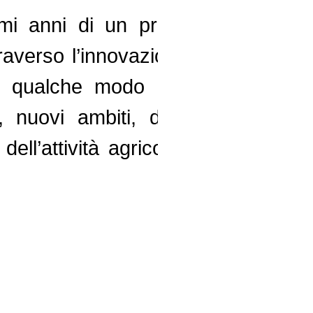
timi anni di un processo di
raverso l’innovazione e una
n qualche modo ridefinito i
 nuovi ambiti, diventati –
 dell’attività agricola, hanno
OVATION ADVISOR
,
IXE'