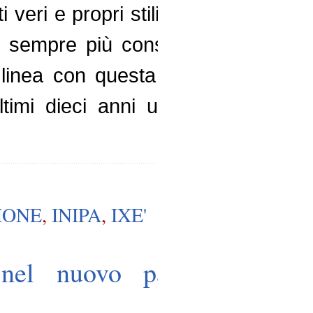
veri e propri stili di vita da
, sempre più consapevoli e
In linea con questa tendenza
ultimi dieci anni un enorme
IONE
,
INIPA
,
IXE'
e nel nuovo panorama