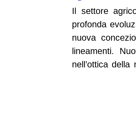
Il settore agri
profonda evoluz
nuova concezion
lineamenti. Nuo
nell’ottica della
contribuito a re
6 Novembre 
FORMAZIONE
,