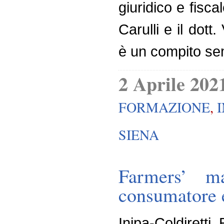
giuridico e fisca
Carulli e il dot
è un compito se
2 Aprile 202
FORMAZIONE
,
SIENA
Farmers’ ma
consumatore 
Inipa-Coldirett