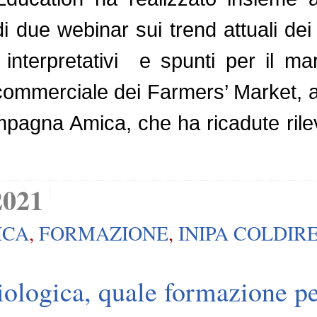
i due webinar sui trend attuali dei 
i interpretativi e spunti per il 
ommerciale dei Farmers’ Market, atti
agna Amica, che ha ricadute rilev
2021
ICA
,
FORMAZIONE
,
INIPA COLDIR
iologica, quale formazione per