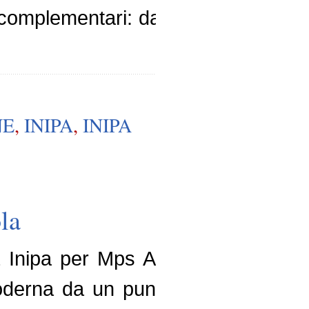
complementari: da un lato, il
NE
,
INIPA
,
INIPA
la
a Inipa per Mps Academy è
moderna da un punto di vista