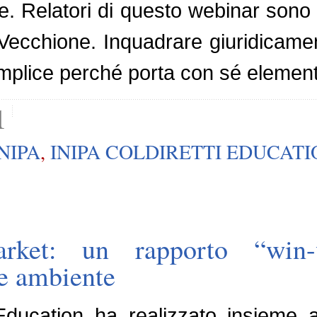
le. Relatori di questo webinar sono st
t. Vecchione. Inquadrare giuridicam
mplice perché porta con sé element
1
INIPA
,
INIPA COLDIRETTI EDUCATI
rket: un rapporto “win-w
e ambiente
i Education ha realizzato insiem