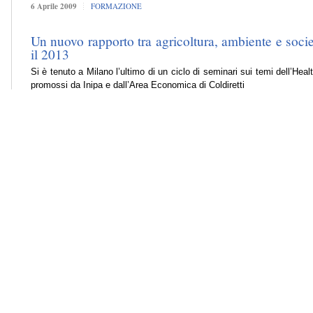
6 Aprile 2009
FORMAZIONE
Un nuovo rapporto tra agricoltura, ambiente e socie
il 2013
Si è tenuto a Milano l’ultimo di un ciclo di seminari sui temi dell’Hea
promossi da Inipa e dall’Area Economica di Coldiretti
23 Marzo 2009
FORMAZIONE
Al via il progetto “L’impresa che conta”, pronti i b
Con il nuovo anno riprendono le attività di formazione di Inipa nell’am
19 Gennaio 2009
FORMAZIONE
Il Progetto che Rigener@ le imprese, al via la seco
Sono 8.191 le imprese che hanno già concluso il proprio piano fo
realizzati
30 Settembre 2008
FORMAZIONE
Il Progetto che Rigener@ le imprese, al via la seco