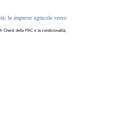
tà: le imprese agricole verso
lth Check della PAC e la condizionalità,
andi
bito del Vivaio Locale
nda fase
rmativo nell’ambito dei 664 incontri
nda fase