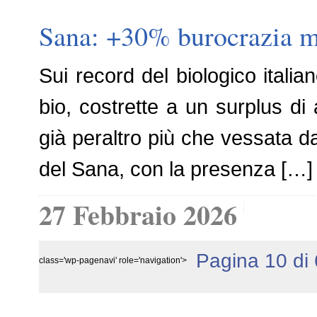
Sana: +30% burocrazia me
Sui record del biologico itali
bio, costrette a un surplus di 
già peraltro più che vessata da
del Sana, con la presenza […]
27 Febbraio 2026
Pagina 10 di
class='wp-pagenavi' role='navigation'>