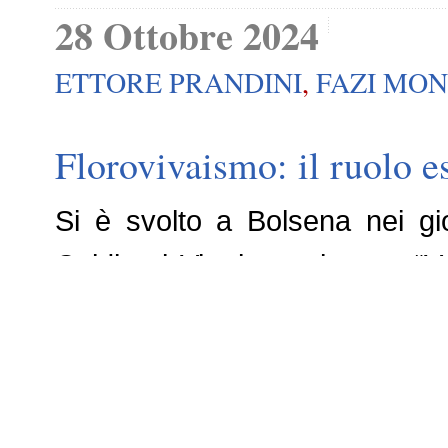
28 Ottobre 2024
ETTORE PRANDINI
,
FAZI MON
Florovivaismo: il ruolo e
Si è svolto a Bolsena nei g
Coldiretti Viterbo, sul tema “V
elemento essenziale per la qual
25 Ottobre 2024
Ue, inaccettabile stop ad