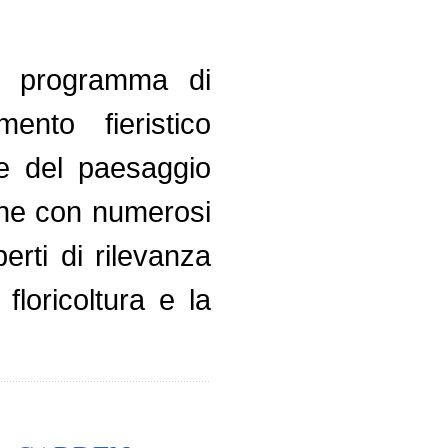
to programma di
nto fieristico
n e del paesaggio
ione con numerosi
erti di rilevanza
floricoltura e la