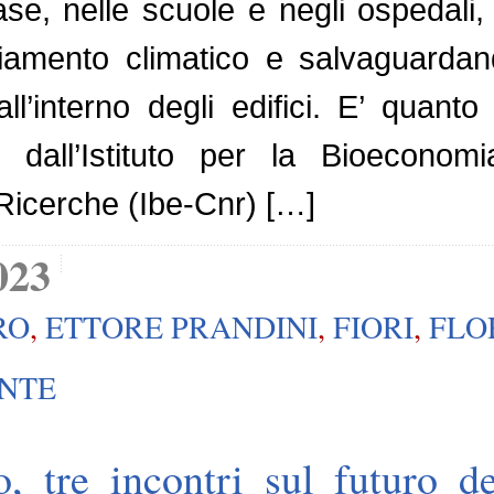
ase, nelle scuole e negli ospedali,
biamento climatico e salvaguardan
all’interno degli edifici. E’ qua
 dall’Istituto per la Bioeconom
Ricerche (Ibe-Cnr) […]
023
RO
,
ETTORE PRANDINI
,
FIORI
,
FLO
ANTE
, tre incontri sul futuro d