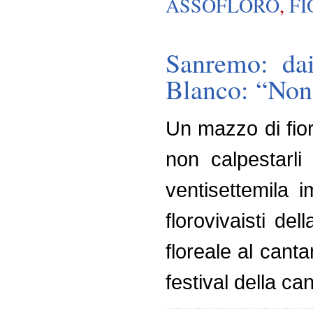
ASSOFLORO
,
FI
Sanremo: dai
Blanco: “Non 
Un mazzo di fior
non calpestarli
ventisettemila i
florovivaisti de
floreale al cant
festival della c