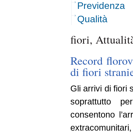
Previdenza
Qualità
fiori, Attualit
Record floro
di fiori stran
Gli arrivi di fio
soprattutto pe
consentono l’arr
extracomunitari