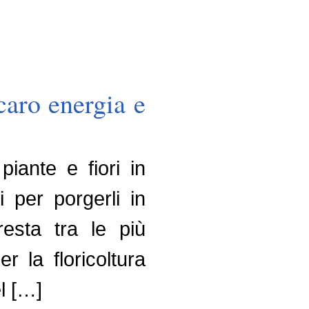
 caro energia e
iante e fiori in
i per porgerli in
resta tra le più
r la floricoltura
l […]