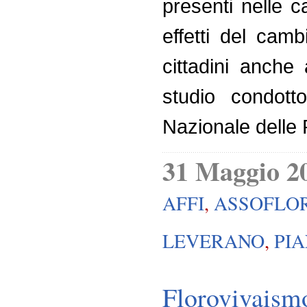
presenti nelle c
effetti del cam
cittadini anche 
studio condotto
Nazionale delle 
31 Maggio 2
AFFI
,
ASSOFLO
LEVERANO
,
PI
Florovivaismo