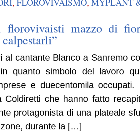
ORI
,
FLOROVIVAISMO
,
MYPLANT 
 florovivaisti mazzo di fior
calpestarli”
i al cantante Blanco a Sanremo co
 in quanto simbolo del lavoro quo
mprese e duecentomila occupati. E’
lla Coldiretti che hanno fatto reca
ante protagonista di una plateale sfu
anzone, durante la […]