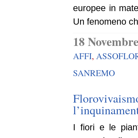
europee in materi
Un fenomeno che
18 Novembre
AFFI
,
ASSOFLO
SANREMO
Floroviva
l’inquinament
I fiori e le pia