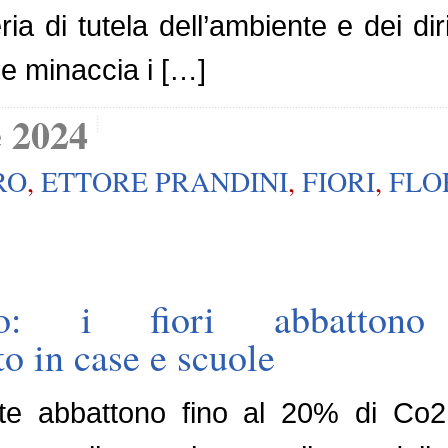
a di tutela dell’ambiente e dei dirit
 minaccia i […]
 2024
RO
,
ETTORE PRANDINI
,
FIORI
,
FLO
ismo: i fiori abbatto
o in case e scuole
nte abbattono fino al 20% di Co2 