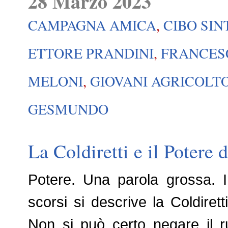
28 Marzo 2023
CAMPAGNA AMICA
,
CIBO SIN
ETTORE PRANDINI
,
FRANCES
MELONI
,
GIOVANI AGRICOLT
GESMUNDO
La Coldiretti e il Potere d
Potere. Una parola grossa. In 
scorsi si descrive la Coldire
Non si può certo negare il ru