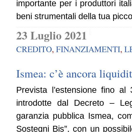
importante per i produttori ita
beni strumentali della tua picc
23 Luglio 2021
CREDITO
,
FINANZIAMENTI
,
L
Ismea: c’è ancora liquidi
Prevista l’estensione fino a
introdotte dal Decreto – Leg
garanzia pubblica Ismea, come
Sostegni Bis”, con un possibi