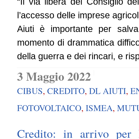
“Il via libera del Consiglio de
l’accesso delle imprese agricol
Aiuti è importante per salva
momento di drammatica difficolt
della guerra e dei rincari, e ri
3 Maggio 2022
CIBUS
,
CREDITO
,
DL AIUTI
,
E
FOTOVOLTAICO
,
ISMEA
,
MUT
Credito: in arrivo per 