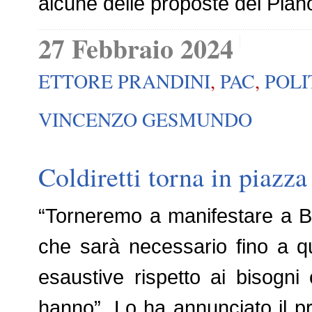
alcune delle proposte del Pian
27 Febbraio 2024
ETTORE PRANDINI
,
PAC
,
POLI
VINCENZO GESMUNDO
Coldiretti torna in piazza
“Torneremo a manifestare a Bru
che sarà necessario fino a q
esaustive rispetto ai bisogni c
hanno”. Lo ha annunciato il pre