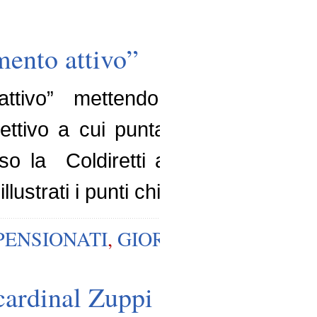
mento attivo”
 attivo” mettendo in campo nuove
ttivo a cui punta il Coordinament
 la Coldiretti a cui hanno parte
lustrati i punti chiave […]
PENSIONATI
,
GIORGIO GRENZI
cardinal Zuppi