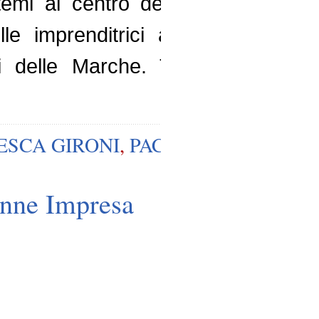
i temi al centro della riunione de
 imprenditrici agricole italiane
delle Marche. Tra gli obiettivi p
ESCA GIRONI
,
PAC
onne Impresa
e produce frutta e verdura sulle mo
onne Impresa Coldiretti in rappr
nile in Italia. Bortolas ha un dipl