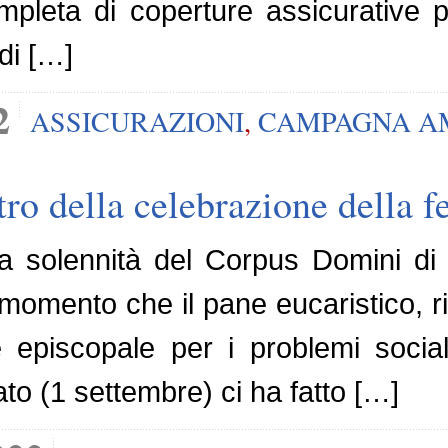
eta di coperture assicurative per
di […]
2
ASSICURAZIONI
,
CAMPAGNA A
ntro della celebrazione della 
la solennità del Corpus Domini d
momento che il pane eucaristico, ri
episcopale per i problemi sociali
ato (1 settembre) ci ha fatto […]