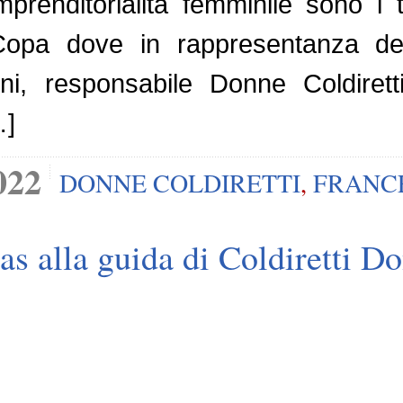
’imprenditorialità femminile sono 
opa dove in rappresentanza delle
i, responsabile Donne Coldiretti 
…]
022
DONNE COLDIRETTI
,
FRANC
as alla guida di Coldiretti D
 42 anni, titolare di un’azienda ch
nuova responsabile nazionale di D
ila imprese agricole a guida femmi