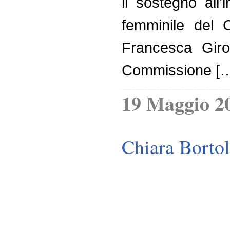
il sostegno all
femminile del C
Francesca Giron
Commissione [
19 Maggio 2
Chiara Bortol
Chiara Bortolas,
in Veneto è la 
esercito di 207m