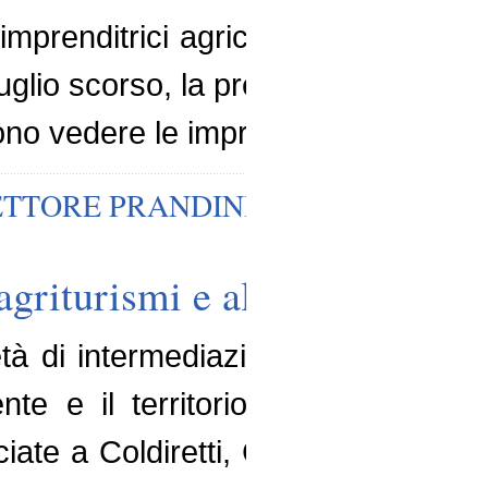
imprenditrici agricole della Coldiret
lio scorso, la presidente Chiara B
ono vedere le imprenditrici […]
ETTORE PRANDINI
,
VINCENZO GE
agriturismi e alla ristorazion
tà di intermediazione assicurativa
nte e il territorio di Coldiretti, 
ociate a Coldiretti, Campagna Amic