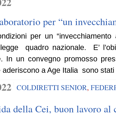
022
laboratorio per “un invecchia
ondizioni per un “invecchiamento
 legge quadro nazionale. E’ l’obie
. In un convegno promosso presso
aderiscono a Age Italia sono stati il
022
COLDIRETTI SENIOR
,
FEDER
da della Cei, buon lavoro al 