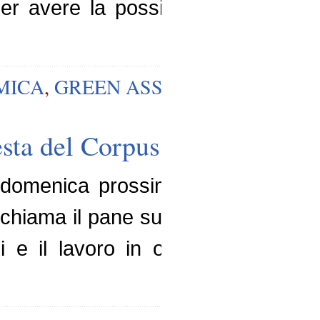
 avere la possibilità di sceglier
MICA
,
GREEN ASSICURAZIONI
,
TE
festa del Corpus Domini
i domenica prossima mi spinge a 
chiama il pane sulle nostre mense.
 e il lavoro in occasione della 