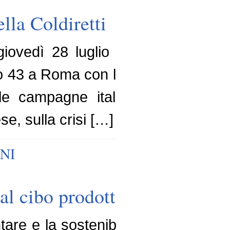
lla Coldiretti
giovedì 28 luglio 2022 dalle ore 
o 43 a Roma con la relazione del pr
lle campagne italiane su tutto il t
se, sulla crisi […]
NI
al cibo prodotto in laborator
tare e la sostenibilità. Solidarietà