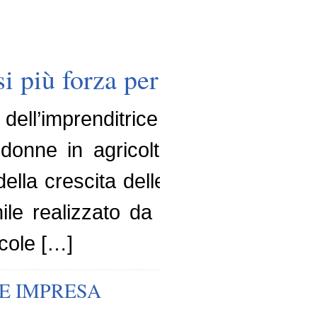
si più forza per crescere
ll’imprenditrice agricola. Già l’I
donne in agricoltura evidenziand
la crescita delle imprenditrici agr
nile realizzato da Unioncamere. Se
icole […]
E IMPRESA