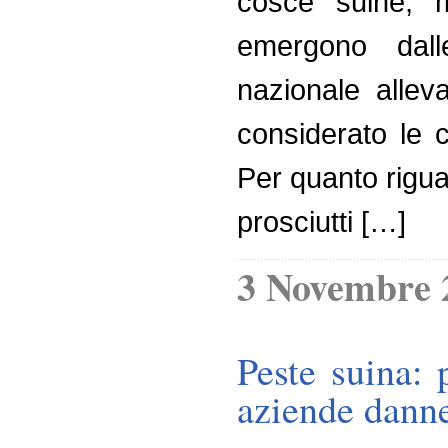
cosce suine, 
emergono dall
nazionale allev
considerato le 
Per quanto rigua
prosciutti […]
3 Novembre 
Peste suina: 
aziende dann