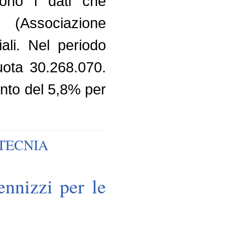
ono i dati che
 (Associazione
ali. Nel periodo
uota 30.268.070.
ento del 5,8% per
TECNIA
ennizzi per le