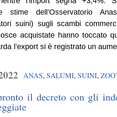
mentre l’import segna +3,4%. S
e stime dell’Osservatorio Anas
atori suini) sugli scambi commerci
cosce acquistate hanno toccato q
rda l’export si è registrato un aum
2022
ANAS
,
SALUMI
,
SUINI
,
ZOO
pronto il decreto con gli ind
eggiate