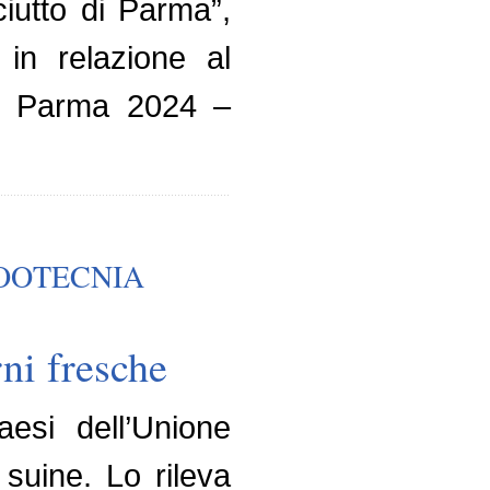
ciutto di Parma”,
 in relazione al
 di Parma 2024 –
OOTECNIA
ni fresche
esi dell’Unione
 suine. Lo rileva