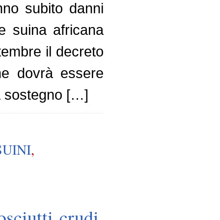
anno subito danni
e suina africana
ttembre il decreto
che dovrà essere
 a sostegno […]
SUINI
,
sciutti crudi,