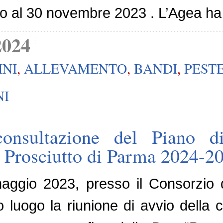
no al 30 novembre 2023 . L’Agea ha
2024
INI
,
ALLEVAMENTO
,
BANDI
,
PEST
NI
onsultazione del Piano di
di Prosciutto di Parma 2024-2
ggio 2023, presso il Consorzio d
luogo la riunione di avvio della 