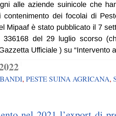
egni alle aziende suinicole che h
i contenimento dei focolai di Pest
el Mipaaf è stato pubblicato il 7 se
. 336168 del 29 luglio scorso (
 Gazzetta Ufficiale ) su “Intervento
 2022
BANDI
,
PESTE SUINA AGRICANA
,
ento nel 2021 l’export di pro