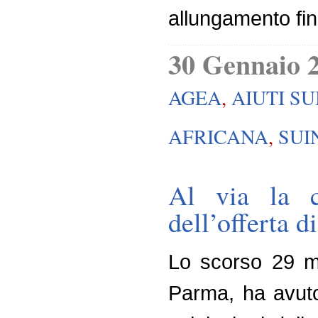
allungamento fi
30 Gennaio 
AGEA
,
AIUTI SU
AFRICANA
,
SUI
Al via la c
dell’offerta 
Lo scorso 29 ma
Parma, ha avuto 